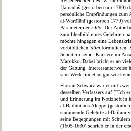
Reiseberichten des 18. Jahrhunde
Ḥamāduš (gestorben um 1780) da
persönliche Empfindungen zum A
al-Warṯīlānī (gestorben 1779) vol
Parameter der
riḥla
. Der Autor b
zum Idealbild eines Gelehrten n
möchte hingegen eine Lebenskris
vorbildlichen '
ālim
formulieren. 
Scheitern seiner Karriere im Ans
Marokko. Dabei bricht er an vie
der Gattung. Interessanterweise 
sein Werk findet so gut wie kein
Florian Schwarz wartet mit zwei 
desselben Verfassers auf ["'Ich er
und Erinnerung im Notizheft i
al-Bailūnī aus Aleppo (gestorben
stammende Gelehrte al-Bailūnī ve
seine Begegnungen mit Schülern 
(1605-1630) schrieb er in der er