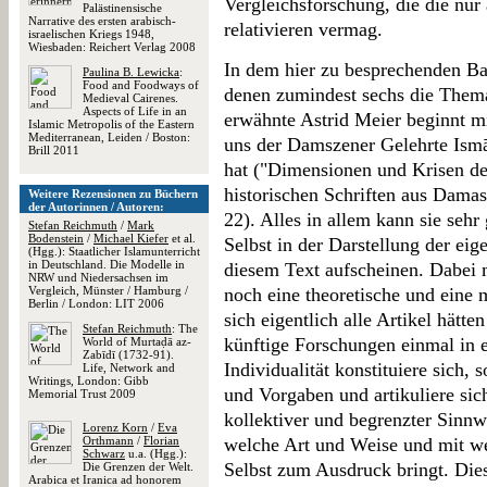
Vergleichsforschung, die die nur
Palästinensische
Narrative des ersten arabisch-
relativieren vermag.
israelischen Kriegs 1948,
Wiesbaden: Reichert Verlag 2008
In dem hier zu besprechenden Ban
Paulina B. Lewicka
:
Food and Foodways of
denen zumindest sechs die Themat
Medieval Cairenes.
Aspects of Life in an
erwähnte Astrid Meier beginnt mi
Islamic Metropolis of the Eastern
Mediterranean, Leiden / Boston:
uns der Damszener Gelehrte Ismā'
Brill 2011
hat ("Dimensionen und Krisen de
historischen Schriften aus Damas
Weitere Rezensionen zu Büchern
der Autorinnen / Autoren:
22). Alles in allem kann sie seh
Stefan Reichmuth
/
Mark
Bodenstein
/
Michael Kiefer
et al.
Selbst in der Darstellung der eig
(Hgg.): Staatlicher Islamunterricht
in Deutschland. Die Modelle in
diesem Text aufscheinen. Dabei m
NRW und Niedersachsen im
Vergleich, Münster / Hamburg /
noch eine theoretische und eine
Berlin / London: LIT 2006
sich eigentlich alle Artikel hätten
Stefan Reichmuth
: The
künftige Forschungen einmal in 
World of Murtaḍā az-
Zabīdī (1732-91).
Individualität konstituiere sich, 
Life, Network and
Writings, London: Gibb
und Vorgaben und artikuliere si
Memorial Trust 2009
kollektiver und begrenzter Sinnw
Lorenz Korn
/
Eva
Orthmann
/
Florian
welche Art und Weise und mit we
Schwarz
u.a. (Hgg.):
Selbst zum Ausdruck bringt. Diese
Die Grenzen der Welt.
Arabica et Iranica ad honorem