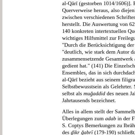
al-Qārī (gestorben 1014/1606)]. F
Querverweise heraus, also diejen
zwischen verschiedenen Schrifte
herstellt. Die Auswertung von 62
140 konkreten intertextuellen Qu
wichtiges Hilfsmittel zur Freileg
"Durch die Berücksichtigung der
"deutlich, wie stark dem Autor da
zusammensetzende Gesamtwerk a
gedient hat." (141) Die Einzelschr
Ensembles, das in sich durchdach
al-Qārī bezieht aus seinem filigr
Selbstbewusstsein als Gelehrter. 
selbst als
muǧaddid
des neuen Jah
Jahrtausends bezeichnet.
Alles in allem stellt der Sammelb
Überlegungen zum
adab
in der F
S. Coptys Bemerkungen zu Ibrāh
des
ḏikr ǧabrī
(179-190) schließt