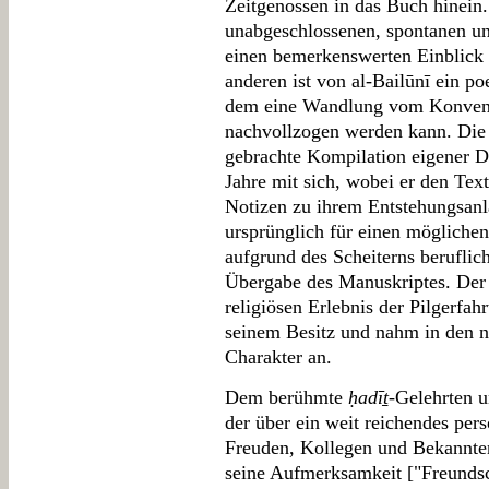
Zeitgenossen in das Buch hinein. 
unabgeschlossenen, spontanen und 
einen bemerkenswerten Einblick 
anderen ist von al-Bailūnī ein po
dem eine Wandlung vom Konvent
nachvollzogen werden kann. Die v
gebrachte Kompilation eigener D
Jahre mit sich, wobei er den Te
Notizen zu ihrem Entstehungsanl
ursprünglich für einen mögliche
aufgrund des Scheiterns beruflich
Übergabe des Manuskriptes. Der
religiösen Erlebnis der Pilgerfah
seinem Besitz und nahm in den n
Charakter an.
Dem berühmte
ḥadīṯ
-Gelehrten 
der über ein weit reichendes per
Freuden, Kollegen und Bekannte
seine Aufmerksamkeit ["Freunds