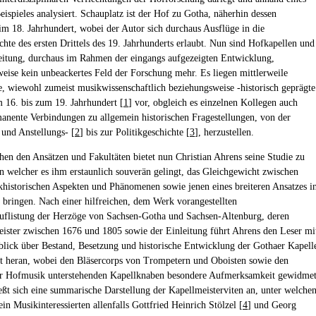
eispieles analysiert. Schauplatz ist der Hof zu Gotha, näherhin dessen
im 18. Jahrhundert, wobei der Autor sich durchaus Ausflüge in die
chte des ersten Drittels des 19. Jahrhunderts erlaubt. Nun sind Hofkapellen und
eitung, durchaus im Rahmen der eingangs aufgezeigten Entwicklung,
weise kein unbeackertes Feld der Forschung mehr. Es liegen mittlerweile
, wiewohl zumeist musikwissenschaftlich beziehungsweise -historisch geprägte
 16. bis zum 19. Jahrhundert [
1
] vor, obgleich es einzelnen Kollegen auch
anente Verbindungen zu allgemein historischen Fragestellungen, von der
 und Anstellungs- [
2
] bis zur Politikgeschichte [
3
], herzustellen.
hen den Ansätzen und Fakultäten bietet nun Christian Ahrens seine Studie zu
in welcher es ihm erstaunlich souverän gelingt, das Gleichgewicht zwischen
khistorischen Aspekten und Phänomenen sowie jenen eines breiteren Ansatzes i
 bringen. Nach einer hilfreichen, dem Werk vorangestellten
uflistung der Herzöge von Sachsen-Gotha und Sachsen-Altenburg, deren
ister zwischen 1676 und 1805 sowie der Einleitung führt Ahrens den Leser mi
lick über Bestand, Besetzung und historische Entwicklung der Gothaer Kapell
et heran, wobei den Bläsercorps von Trompetern und Oboisten sowie den
er Hofmusik unterstehenden Kapellknaben besondere Aufmerksamkeit gewidme
ließt sich eine summarische Darstellung der Kapellmeisterviten an, unter welche
n Musikinteressierten allenfalls Gottfried Heinrich Stölzel [
4
] und Georg