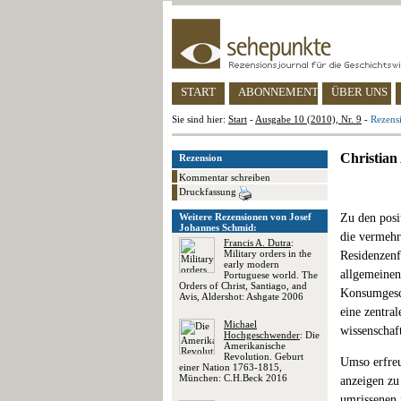
START
ABONNEMENT
ÜBER UNS
Sie sind hier:
Start
-
Ausgabe 10 (2010), Nr. 9
-
Rezensi
Christian 
Rezension
Kommentar schreiben
Druckfassung
Weitere Rezensionen von Josef
Zu den posi
Johannes Schmid:
die vermehr
Francis A. Dutra
:
Military orders in the
Residenzenf
early modern
allgemeinen
Portuguese world. The
Orders of Christ, Santiago, and
Konsumgesch
Avis, Aldershot: Ashgate 2006
eine zentra
Michael
wissenschaf
Hochgeschwender
: Die
Amerikanische
Revolution. Geburt
Umso erfreu
einer Nation 1763-1815,
München: C.H.Beck 2016
anzeigen zu
umrissenen 