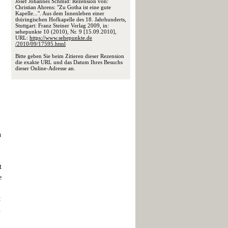
Josef Johannes Schmid: Rezension von:
Christian Ahrens: "Zu Gotha ist eine gute
Kapelle...". Aus dem Innenleben einer
thüringischen Hofkapelle des 18. Jahrhunderts,
Stuttgart: Franz Steiner Verlag 2009, in:
sehepunkte 10 (2010), Nr. 9 [15.09.2010],
URL:
https://www.sehepunkte.de
/2010/09/17595.html
Bitte geben Sie beim Zitieren dieser Rezension
die exakte URL und das Datum Ihres Besuchs
dieser Online-Adresse an.
n
t
e
t
n