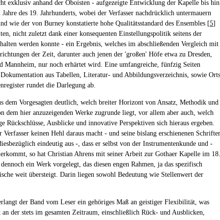
ht exklusiv anhand der Oboisten - aufgezeigte Entwicklung der Kapelle bis hin
en Jahre des 19. Jahrhunderts, wobei der Verfasser nachdrücklich untermauern
und wie der von Burney konstatierte hohe Qualitätsstandard des Ensembles [
5
]
ten, nicht zuletzt dank einer konsequenten Einstellungspolitik seitens der
halten werden konnte - ein Ergebnis, welches im abschließenden Vergleich mit
richtungen der Zeit, darunter auch jenen der 'großen' Höfe etwa zu Dresden,
nd Mannheim, nur noch erhärtet wird. Eine umfangreiche, fünfzig Seiten
Dokumentation aus Tabellen, Literatur- und Abbildungsverzeichnis, sowie Ort
nregister rundet die Darlegung ab.
s dem Vorgesagten deutlich, welch breiter Horizont von Ansatz, Methodik und
ion dem hier anzuzeigenden Werke zugrunde liegt, vor allem aber auch, welch
ge Rückschlüsse, Ausblicke und innovative Perspektiven sich hieraus ergeben.
 Verfasser keinen Hehl daraus macht - und seine bislang erschienenen Schrifte
diesbezüglich eindeutig aus -, dass er selbst von der Instrumentenkunde und -
herkommt, so hat Christian Ahrens mit seiner Arbeit zur Gothaer Kapelle im 18
 dennoch ein Werk vorgelegt, das diesen engen Rahmen, ja das spezifisch
ische weit übersteigt. Darin liegen sowohl Bedeutung wie Stellenwert der
erlangt der Band vom Leser ein gehöriges Maß an geistiger Flexibilität, was
zt an der stets im gesamten Zeitraum, einschließlich Rück- und Ausblicken,