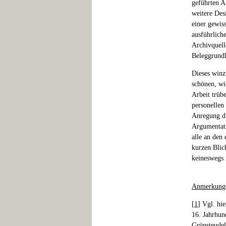
geführten A
weitere Des
einer gewis
ausführlich
Archivquell
Beleggrundl
Dieses winz
schönen, wi
Arbeit trüb
personellen
Anregung di
Argumentati
alle an den
kurzen Blick
keineswegs 
Anmerkung
[
1
] Vgl. hi
16. Jahrhun
Grünsteudel