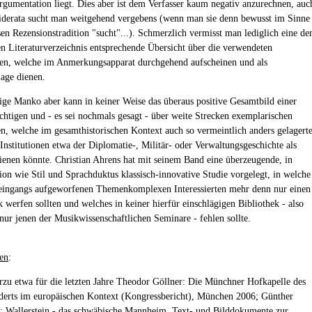
rgumentation liegt. Dies aber ist dem Verfasser kaum negativ anzurechnen, auc
iderata sucht man weitgehend vergebens (wenn man sie denn bewusst im Sinne
sen Rezensionstradition "sucht"...). Schmerzlich vermisst man lediglich eine d
en Literaturverzeichnis entsprechende Übersicht über die verwendeten
en, welche im Anmerkungsapparat durchgehend aufscheinen und als
age dienen.
ige Manko aber kann in keiner Weise das überaus positive Gesamtbild einer
chtigen und - es sei nochmals gesagt - über weite Strecken exemplarischen
en, welche im gesamthistorischen Kontext auch so vermeintlich anders gelagert
 Institutionen etwa der Diplomatie-, Militär- oder Verwaltungsgeschichte als
enen könnte. Christian Ahrens hat mit seinem Band eine überzeugende, in
on wie Stil und Sprachduktus klassisch-innovative Studie vorgelegt, in welche
 eingangs aufgeworfenen Themenkomplexen Interessierten mehr denn nur einen
 werfen sollten und welches in keiner hierfür einschlägigen Bibliothek - also
nur jenen der Musikwissenschaftlichen Seminare - fehlen sollte.
en
:
erzu etwa für die letzten Jahre Theodor Göllner: Die Münchner Hofkapelle des
derts im europäischen Kontext (Kongressbericht), München 2006; Günther
: Wallerstein - das schwäbische Mannheim. Text- und Bilddokumente zur