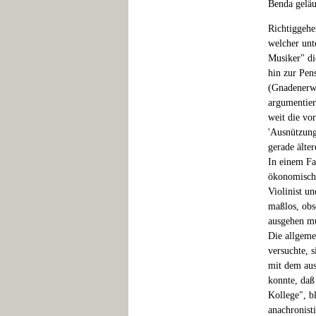
Benda geläu
Richtiggehen
welcher unt
Musiker" di
hin zur Pen
(Gnadenerwe
argumentier
weit die vo
'Ausnützung
gerade älte
In einem Fa
ökonomische
Violinist un
maßlos, obs
ausgehen mu
Die allgeme
versuchte, 
mit dem aus
konnte, daß
Kollege", b
anachronist