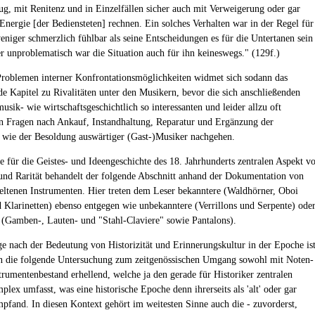
g, mit Renitenz und in Einzelfällen sicher auch mit Verweigerung oder gar
 Energie [der Bediensteten] rechnen. Ein solches Verhalten war in der Regel für
weniger schmerzlich fühlbar als seine Entscheidungen es für die Untertanen sein
r unproblematisch war die Situation auch für ihn keineswegs." (129f.)
roblemen interner Konfrontationsmöglichkeiten widmet sich sodann das
de Kapitel zu Rivalitäten unter den Musikern, bevor die sich anschließenden
usik- wie wirtschaftsgeschichtlich so interessanten und leider allzu oft
n Fragen nach Ankauf, Instandhaltung, Reparatur und Ergänzung der
 wie der Besoldung auswärtiger (Gast-)Musiker nachgehen.
e für die Geistes- und Ideengeschichte des 18. Jahrhunderts zentralen Aspekt v
und Rarität behandelt der folgende Abschnitt anhand der Dokumentation von
eltenen Instrumenten. Hier treten dem Leser bekanntere (Waldhörner, Oboi
 Klarinetten) ebenso entgegen wie unbekanntere (Verrillons und Serpente) ode
 (Gamben-, Lauten- und "Stahl-Claviere" sowie Pantalons).
ge nach der Bedeutung von Historizität und Erinnerungskultur in der Epoche is
n die folgende Untersuchung zum zeitgenössischen Umgang sowohl mit Noten-
strumentenbestand erhellend, welche ja den gerade für Historiker zentralen
lex umfasst, was eine historische Epoche denn ihrerseits als 'alt' oder gar
empfand. In diesen Kontext gehört im weitesten Sinne auch die - zuvorderst,