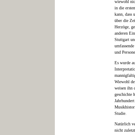
wiewohl nic
in die erst
kann, dass 
über die Zei
Herzöge, ge
anderen Ein
Stuttgart u
umfassende 
und Persone
Es wurde au
Interpretat
mannigfalti
Wiewohl der
weisen ihn 
geschichte 
Jahrhundert
Musikhistor
Studie.
Natürlich v
nicht zulet