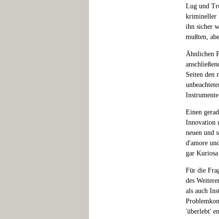
Lug und Tru
krimineller
ihn sicher 
mußten, abe
Ähnlichen P
anschließen
Seiten den m
unbeachtete
Instrumente
Einen gerad
Innovation 
neuen und s
d'amore und
gar Kuriosa
Für die Fra
des Weitere
als auch In
Problemkomp
'überlebt' 