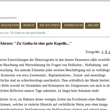
REDAKTION
BEIRAT
RICHTLINIEN
IMPRESSUM
ARCHIV
on von: "Zu Gotha ist eine gute Kapelle..."
Ahrens: "Zu Gotha ist eine gute Kapelle..."
A
Textgröße:
A
tiven Entwicklungen der Historiografie in den letzten Dezennien zählt zweifell
te Beachtung und Wertschätzung für Fragen von Hofkultur-, Hofhaltung- und
orschung. Als zentrale Elemente jeder seriösen Beschäftigung mit so vielfältig
 Kontexten wie etwa Zeremonial-, Repräsentations-, Sozial- und neuerdings
ichte sind sie schlechterdings unerlässlich. Dass schließlich der Musik hierbei
le Rolle sowohl im Verständnis und Konzeption der Zeitgenossen wie auch in de
tlichen Reflexion unserer Tage zukommt, ist längst kein Arkanum mehr.
licher ist es, im Rahmen dieser wenigen Zeilen das Erscheinen eines Bandes
 können, welcher in vielerlei Hinsicht auf vorbildliche Weise jene oben knapp
interdisziplinären Verflechtungen der Hofforschung darlegt und anhand eines