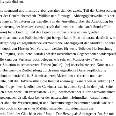
fig sein dürften.
d spannend und illustrativ aber gestaltet sich der zweite Teil der Untersuchung
er der Generalüberschrift "Willkür und Fürsorge - Abhängigkeitsverhältnis der
e inneren Strukturen der Kapelle, von der Anstellung über die Ausbildung bis
sionierung der Musiker, exemplarisch dokumentiert, dabei auch Sonderfälle
ise) berücksichtigt und das Ergebnis, immer streng an den Quellen
end, anhand von Fallbeispielen gut belegen kann. Es wird daraus deutlich, wie
rdergründig entgegentretende vermeintliche Abhängigkeit der Musiker und ihre
' durch den Fürsten (ein Vorurteil, welches für weite Teile der Hofforschung
rer Prägung 'stilbildend' wurde) oft den tatsächlichen Gegebenheiten widersprac
lle kann der Verfasser doch belegen, wie sehr ein Musicus etwa "seine
 Situation in schwärzesten Farben [malte], [er] überschätzte sein Können als
d übertrieb die Zeitbelastung durch seine eigentliche Dienstverpflichtung
chon er beträchtliche Zeit mit anderen Aktivitäten verbrachte und davon
ßte, daß die Hofverwaltung die Realität ebenso gut kannte wie er selbst." (121
ine Frage, "wer letztlich der Gewinner war in einem Spiel, in dem jede Seite
sich einen Vorteil zu verschaffen" (129), beantwortet der Autor nachvollziehbar
gewogenen Urteil, dass keiner der untersuchten Hofmusiker "darauf bauen
 er ähnliche Vergünstigungen und Unterstützungen bekommen würde wie sein
lieb doch in Zeiten eines Maßstab setzenden Individualismus das
ische Ideal der Gleichheit eine Utopie. Der Herzog als Arbeitgeber "mußte mit