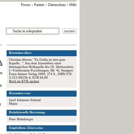
-
-
-
Presse
Partner
Datenschutz
Hilfe
Rezension über:
Christian Ahrens: "Zu Gotha ist eine gute
A
Kapelle...". Aus dem Innenleben einer
thüringischen Hofkapelle des 18. Jahrhunderts
(= Friedenstein-Forschungen; Bd. 4), Stuttgart:
os
Franz Steiner Verlag 2009, 374 S., ISBN 978-
3-515-09236-4, EUR 64,00
Buch im KVK suchen
en
Rezension von:
Josef Johannes Schmid
Mainz
r
Redaktionelle Betreuung:
Peter Helmberger
Empfohlene Zitierweise: