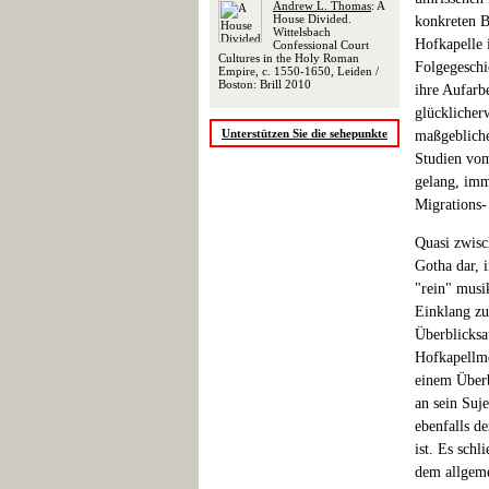
Andrew L. Thomas
: A
House Divided.
konkreten B
Wittelsbach
Hofkapelle 
Confessional Court
Cultures in the Holy Roman
Folgegeschi
Empire, c. 1550-1650, Leiden /
Boston: Brill 2010
ihre Aufarb
glücklicher
Unterstützen Sie die sehepunkte
maßgebliche
Studien vom
gelang, imm
Migrations-
Quasi zwisc
Gotha dar, 
"rein" musi
Einklang zu
Überblicksa
Hofkapellme
einem Überb
an sein Suj
ebenfalls d
ist. Es sch
dem allgemei