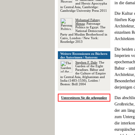
in die dama
and Heroic Apocrypha
in Central Asia, Cambridge:
Cambridge University Press 2011
Die Kultur 
fünften Kap
Mohamad Fahmy
Menza
: Patronage
Architektur
Politics in Egypt. The
National Democratic
einzelnen R
Party and Muslim Brotherhood in
Cairo, London / New York:
Architekten
Routledge 2013
Die beiden 
Weitere Rezensionen zu Büchern
Imperien vor
der Autorinnen / Autoren:
epochemache
Stephen F. Dale
: The
Garden of the Eight
Babur - umfa
Paradises. Bābur and
the Culture of Empire
Architektur
in Central Asia, Afghanistan and
India (1483-1530), Leiden /
Besonderhei
Boston: Brill 2004
derjenigen 
Das abschli
Unterstützen Sie die sehepunkte
Großreiche,
der am läng
zum Unterga
die interko
europäische