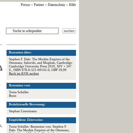
-
-
-
Presse
Partner
Datenschutz
Hilfe
Rezension über:
Stephen F. Dale: The Muslim Empires of the
Ottomans, Safavids, and Mughals, Cambridge:
A
Cambridge University Press 2010, XIV + 347
S., ISBN 978-0-521-69142-0, GBP 18,99
Buch im KVK suchen
n
Rezension von:
Tonia Schüller
Bonn
Redaktionelle Betreuung:
Stephan Conermann
Empfohlene Zitierweise:
k,
Tonia Schüller: Rezension von: Stephen F.
Dale: The Muslim Empires of the Ottomans,