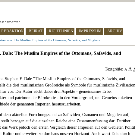
REDAKTION
BEIRAT
RICHTLINIEN
IMPRESSUM
ARCHIV
sion von: The Muslim Empires of the Ottomans, Safavids, and Mughals
. Dale: The Muslim Empires of the Ottomans, Safavids, and
A
Textgröße:
A
n Stephen F. Dale "The Muslim Empires of the Ottomans, Safavids, and
ellt die drei muslimischen Großreiche als Symbole für muslimische Zivilisatio
tur vor. Der Autor rückt dabei drei Aspekte - gemeinsames Erbe,
kter und patrimoniale Bürokratie - in den Vordergrund, um Gemeinsamkeiten
hiede der genannten Imperien herauszuarbeiten.
uf dem aktuellen Forschungsstand zu Safaviden, Osmanen und Mogulen auf,
e stellt bezogen auf die einzelnen Reiche eine Zusammenfassung dar. Darüber
et das Werk jedoch den ersten Vergleich dieser Imperien auf den Gebieten Politi
d Kultur und erweitert so durchaus unseren Horizont. Auch weist Dale durch