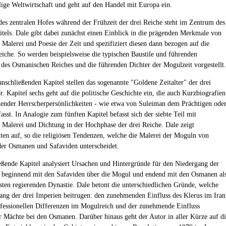
lige Weltwirtschaft und geht auf den Handel mit Europa ein.
des zentralen Hofes während der Frühzeit der drei Reiche steht im Zentrum des
itels. Dale gibt dabei zunächst einen Einblick in die prägenden Merkmale von
, Malerei und Poesie der Zeit und spezifiziert diesen dann bezogen auf die
eiche. So werden beispielsweise die typischen Baustile und führenden
 des Osmanischen Reiches und die führenden Dichter der Mogulzeit vorgestellt.
anschließenden Kapitel stellen das sogenannte "Goldene Zeitalter" der drei
. Kapitel sechs geht auf die politische Geschichte ein, die auch Kurzbiografien
nder Herrscherpersönlichkeiten - wie etwa von Suleiman dem Prächtigen ode
sst. In Analogie zum fünften Kapitel befasst sich der siebte Teil mit
, Malerei und Dichtung in der Hochphase der drei Reiche. Dale zeigt
ten auf, so die religiösen Tendenzen, welche die Malerei der Moguln von
der Osmanen und Safaviden unterscheidet.
eßende Kapitel analysiert Ursachen und Hintergründe für den Niedergang der
 beginnend mit den Safaviden über die Mogul und endend mit den Osmanen al
sten regierenden Dynastie. Dale betont die unterschiedlichen Gründe, welche
ng der drei Imperien beitrugen: den zunehmenden Einfluss des Klerus im Iran
nfessionellen Differenzen im Mogulreich und der zunehmende Einfluss
r Mächte bei den Osmanen. Darüber hinaus geht der Autor in aller Kürze auf d