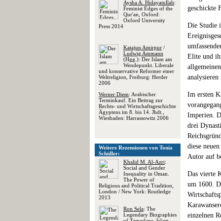
Aysha A. Hidayatullah
:
geschickte 
Feminist Edges of the
Qur'an, Oxford:
Oxford University
Die Studie 
Press 2014
Ereignisges
umfassenden
Katajun Amirpur
/
Ludwig Ammann
Elite und i
(Hgg.): Der Islam am
Wendepunkt. Liberale
allgemeinen
und konservative Reformer einer
analysieren 
Weltreligion, Freiburg: Herder
2006
Im ersten K
Werner Diem
: Arabischer
Terminkauf. Ein Beitrag zur
vorangegang
Rechts- und Wirtschaftsgeschichte
Ägyptens im 8. bis 14. Jhdt.,
Imperien. D
Wiesbaden: Harrassowitz 2006
drei Dynast
Reichsgründ
diese neuen 
Weitere Rezensionen von Tonia
Schüller:
Autor auf b
Khalid M. Al-Azri
:
Social and Gender
Das vierte 
Inequality in Oman.
The Power of
um 1600. Da
Religious and Political Tradition,
London / New York: Routledge
Wirtschafts
2013
Karawansere
Ron Sela
: The
Legendary Biographies
einzelnen R
of Tamerlane. Islam