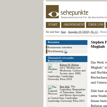
START
ABONNEMENT
ÜBER UNS
Sie sind hier:
Start
-
Ausgabe 10 (2010), Nr. 11
-
Rezen
Stephen F
Rezension
Mughals
Kommentar schreiben
Druckfassung
Thematisch verwandte
Rezensionen:
Das Werk vo
Robert W. Hefner
Mughals" st
(ed.): Muslims and
Modernity. Culture and
und Hochkul
Society since 1800,
Cambridge: Cambridge
Reichschara
University Press 2010
und Untersc
Ron Sela
: The
Legendary Biographies
Dale baut a
of Tamerlane. Islam
and Heroic Apocrypha
seine Studi
in Central Asia, Cambridge:
hinaus biet
Cambridge University Press 2011
Religion un