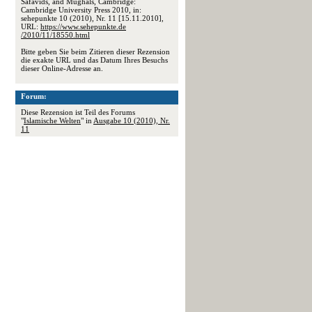
Safavids, and Mughals, Cambridge:
Cambridge University Press 2010, in:
sehepunkte 10 (2010), Nr. 11 [15.11.2010],
URL:
https://www.sehepunkte.de
/2010/11/18550.html
Bitte geben Sie beim Zitieren dieser Rezension
die exakte URL und das Datum Ihres Besuchs
dieser Online-Adresse an.
Forum:
Diese Rezension ist Teil des Forums
"
Islamische Welten
" in
Ausgabe 10 (2010), Nr.
11