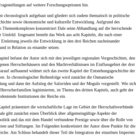
Fragestellungen auf weitere Forschungsoptionen hin.
ist chronologisch aufgebaut und gliedert sich zudem thematisch in politische
chichte sowie ökonomische und kulturelle Entwicklung. Aufgrund des
 Themenkomplexes konzentriert Dale seine Abhandlung auf die herrschende
hr Umfeld. Insgesamt besteht das Werk aus acht Kapiteln, die nach einer
 Einleitung jeweils die Entwicklung in den drei Reichen nacheinander
und in Relation zu einander setzen.
apitel befasst der Autor sich mit den jeweiligen regionalen Vorgeschichten, den
enen Herrscherhäusern und den Machtverhältnissen im Einflussgebiet der drei
arauf aufbauend widmet sich das zweite Kapitel der Entstehungsgeschichte der
ien. In chronologischer Reihenfolge wird zunächst die Osmanische
ung und dann der Aufstieg der Safaviden und der Moguln vorgestellt. Wie sich
Herrscherfamilien legitimierten, ist Thema des dritten Kapitels, auch geht der
edeutende Institutionen der Reiche ein.
Kapitel präsentiert die wirtschaftliche Lage im Gebiet der Herrschaftsverbünde
le gibt zunächst einen Überblick über allgemeingültige Aspekte der
politik und das mit dem Handel verbundene Prestige sowie über die Rolle von
ien und Stiftungen. Im Folgenden konkretisiert der Autor diese Punkte für die
eiche. Am Schluss behandelt dieser Teil die Integration der einzelnen Imperien