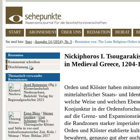
START
ABONNEMENT
ÜBER UNS
REDAKTION
BEIRAT
R
Sie sind hier:
Start
-
Ausgabe 14 (2014), Nr. 3
-
Rezension von: The Latin Religious Orders 
Nickiphoros I. Tsougaraki
Rezension
Kommentar schreiben
in Medieval Greece, 1204-
Druckfassung
Thematisch verwandte
Rezensionen:
Arnd Reitemeier
(Hg.):
Orden und Klöster haben mitunter
Klosterlandschaft
Niedersachsen,
mittelalterlicher Staats- und Iden
Bielefeld: Verlag für
Regionalgeschichte 2021
welche Weise und welchen Ebene
Konjunktur in der Ordensforschun
Enno Bünz
/
Werner
auf die Grenz- und Expansionsräu
Greiling
/
Uwe
Schirmer
(Hgg.):
die Randzonen starker imperiale
Thüringische Klöster
und Stifte in vor-und
Orden und Klöster etablierte kult
frühreformatorischer Zeit, Köln /
Weimar / Wien: Böhlau 2017
bewahren, genauso gut aber auch 