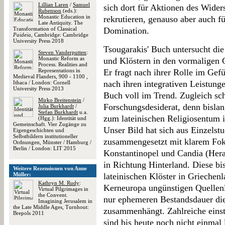
Lillian Laren
/
Samuel
sich dort für Aktionen des Wide
Rubenson
(eds.):
Monastic Education in
rekrutieren, genauso aber auch fü
Late Antiquity. The
Transformation of Classical
Domination.
Paideia
, Cambridge: Cambridge
University Press 2018
Tsougarakis' Buch untersucht die
Steven Vanderputten
:
Monastic Reform as
und Klöstern in den vormaligen 
Process. Realities and
Representations in
Er fragt nach ihrer Rolle im Gef
Medieval Flanders, 900 - 1100 ,
nach ihren integrativen Leistunge
Ithaca / London: Cornell
University Press 2013
Buch voll im Trend. Zugleich sch
Mirko Breitenstein
/
Forschungsdesiderat, denn bisla
Julia Burkhardt
/
Stefan Burkhardt
u.a.
zum lateinischen Religiosentum 
(Hgg.): Identität und
Gemeinschaft. Vier Zugänge zu
Unser Bild hat sich aus Einzelst
Eigengeschichten und
Selbstbildern institutioneller
zusammengesetzt mit klarem Foku
Ordnungen, Münster / Hamburg /
Berlin / London: LIT 2015
Konstantinopel und Candia (Hera
in Richtung Hinterland. Diese bi
Weitere Rezensionen von Anne
Müller:
lateinischen Klöster in Griechenl
Kathryn M. Rudy
:
Kerneuropa ungünstigen Quellen
Virtual Pilgrimages in
the Convent.
nur ephemeren Bestandsdauer die
Imagining Jerusalem in
the Late Middle Ages, Turnhout:
zusammenhängt. Zahlreiche einst
Brepols 2011
sind bis heute noch nicht einmal l