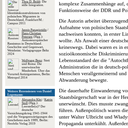
Thea D. Boldt
: Die
komplexe Zusammenhänge auf, die
stille Integration.
Funktionsweise der DDR und Pol
Identitätskonstruktionen von
polnischen Migranten in
Deutschland, Frankfurt/M.:
Die Autorin arbeitet überzeugend
Campus 2011
Aufnahme von polnischen Staatsb
Jannis Panagiotidis
/
nachweisen konnten, in erster Li
Hans-Christian
Petersen
(Hgg.):
wollte. Als Anwalt einer deutsch
Antiosteuropäischer
Rassismus in Deutschland.
keineswegs. Dabei waren es in ers
Geschichte und Gegenwart,
Weinheim: Verlagsgruppe Beltz
sozioökonomische Diskriminierun
2024
Lebensstandard der die "Autocht
Wolfgang Benz
: Sinti
und Roma: Die
Administration die in deutsch-p
unerwünschte
Minderheit. Über das
Menschen verallgemeinernd und d
Vorurteil Antiziganismus, Berlin:
Metropol 2014
Abwanderung bewegte.
Die dauerhafte Einwanderung von
Weitere Rezensionen von Daniel
Logemann:
Staatsbürgerschaft war in der He
Alexandra Klei
/
Katrin
unerwünscht. Dies musste zwang
Stoll
(Hgg.):
Leerstelle(n)? Der
führen. Außenpolitisch waren di
deutsche
Vernichtungskrieg 1941-1944
unter Walter Ulbricht und Włady
und die Vergegenwärtigungen des
Geschehens nach 1989, Berlin:
Propaganda unterkühlt. Außerde
Neofelis Verlag 2019