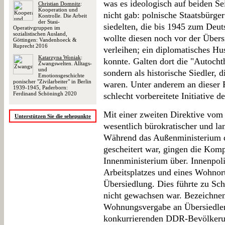
was es ideologisch auf beiden Se
Christian Domnitz
:
Kooperation und
nicht gab: polnische Staatsbürge
Kontrolle. Die Arbeit
der Stasi-
siedelten, die bis 1945 zum Deu
Operativgruppen im
sozialistischen Ausland,
wollte diesen noch vor der Über
Göttingen: Vandenhoeck &
Ruprecht 2016
verleihen; ein diplomatisches Hu
Katarzyna Woniak
:
konnte. Galten dort die "Autocht
Zwangswelten. Alltags-
und
sondern als historische Siedler, 
Emotionsgeschichte
ponischer "Zivilarbeiter" in Berlin
waren. Unter anderem an dieser F
1939-1945, Paderborn:
Ferdinand Schöningh 2020
schlecht vorbereitete Initiative 
Mit einer zweiten Direktive vo
Unterstützen Sie die sehepunkte
wesentlich bürokratischer und lan
Während das Außenministerium 
gescheitert war, gingen die Kom
Innenministerium über. Innenpolit
Arbeitsplatzes und eines Wohnor
Übersiedlung. Dies führte zu Sch
nicht gewachsen war. Bezeichnen
Wohnungsvergabe an Übersiedle
konkurrierenden DDR-Bevölkerun