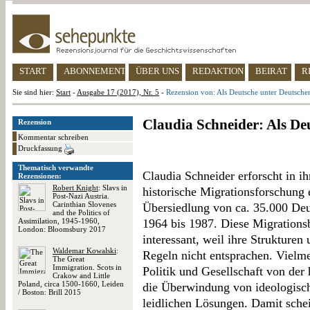
START
ABONNEMENT
ÜBER UNS
REDAKTION
BEIRAT
R
Sie sind hier:
Start
-
Ausgabe 17 (2017), Nr. 5
-
Rezension von: Als Deutsche unter Deutsche
Claudia Schneider: Als De
Rezension
Kommentar schreiben
Druckfassung
Thematisch verwandte
Claudia Schneider erforscht in ih
Rezensionen:
Robert Knight
: Slavs in
historische Migrationsforschung
Post-Nazi Austria.
Carinthian Slovenes
Übersiedlung von ca. 35.000 De
and the Politics of
Assimilation, 1945-1960,
1964 bis 1987. Diese Migrations
London: Bloomsbury 2017
interessant, weil ihre Strukturen
Waldemar Kowalski
:
Regeln nicht entsprachen. Vielme
The Great
Immigration. Scots in
Politik und Gesellschaft von der 
Crakow and Little
Poland, circa 1500-1660, Leiden
die Überwindung von ideologisch
/ Boston: Brill 2015
leidlichen Lösungen. Damit sche