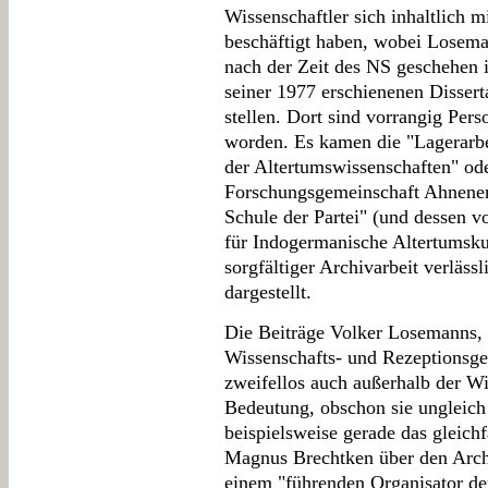
Wissenschaftler sich inhaltlich 
beschäftigt haben, wobei Losema
nach der Zeit des NS geschehen 
seiner 1977 erschienenen Disser
stellen. Dort sind vorrangig Per
worden. Es kamen die "Lagerarbe
der Altertumswissenschaften" od
Forschungsgemeinschaft Ahnener
Schule der Partei" (und dessen v
für Indogermanische Altertumsku
sorgfältiger Archivarbeit verlässl
dargestellt.
Die Beiträge Volker Losemanns, so
Wissenschafts- und Rezeptionsges
zweifellos auch außerhalb der W
Bedeutung, obschon sie unglei
beispielsweise gerade das gleich
Magnus Brechtken über den Archi
einem "führenden Organisator der 