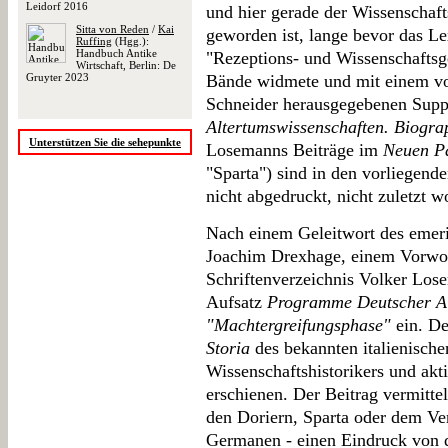
Leidorf 2016
und hier gerade der Wissenschaft
Sitta von Reden
/
Kai
geworden ist, lange bevor das L
Ruffing
(Hgg.):
Handbuch Antike
"Rezeptions- und Wissenschaftsge
Wirtschaft, Berlin: De
Gruyter 2023
Bände widmete und mit einem v
Schneider herausgegebenen Sup
Altertumswissenschaften. Biogra
Unterstützen Sie die sehepunkte
Losemanns Beiträge im
Neuen P
"Sparta") sind in den vorliegen
nicht abgedruckt, nicht zuletzt wo
Nach einem Geleitwort des emeri
Joachim Drexhage, einem Vorwo
Schriftenverzeichnis Volker Los
Aufsatz
Programme Deutscher Alt
"Machtergreifungsphase"
ein. De
Storia
des bekannten italienische
Wissenschaftshistorikers und a
erschienen. Der Beitrag vermittel
den Doriern, Sparta oder dem V
Germanen - einen Eindruck von 