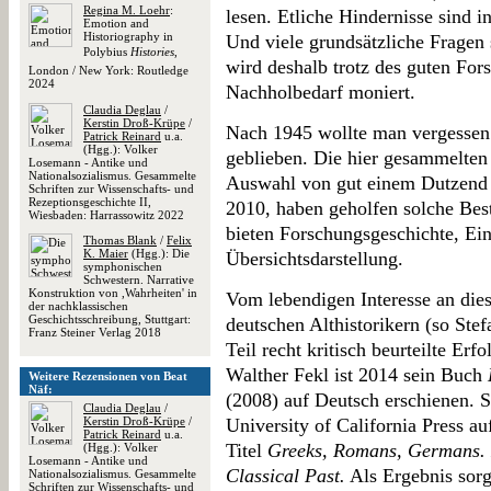
Regina M. Loehr
:
lesen. Etliche Hindernisse sind 
Emotion and
Historiography in
Und viele grundsätzliche Fragen 
Polybius
Histories
,
wird deshalb trotz des guten Fo
London / New York: Routledge
2024
Nachholbedarf moniert.
Claudia Deglau
/
Kerstin Droß-Krüpe
/
Nach 1945 wollte man vergessen 
Patrick Reinard
u.a.
(Hgg.): Volker
geblieben. Die hier gesammelten
Losemann - Antike und
Nationalsozialismus. Gesammelte
Auswahl von gut einem Dutzend 
Schriften zur Wissenschafts- und
Rezeptionsgeschichte II,
2010, haben geholfen solche Bes
Wiesbaden: Harrassowitz 2022
bieten Forschungsgeschichte, Ei
Thomas Blank
/
Felix
K. Maier
(Hgg.): Die
Übersichtsdarstellung.
symphonischen
Schwestern. Narrative
Konstruktion von ,Wahrheiten' in
Vom lebendigen Interesse an die
der nachklassischen
Geschichtsschreibung, Stuttgart:
deutschen Althistorikern (so St
Franz Steiner Verlag 2018
Teil recht kritisch beurteilte Er
Walther Fekl ist 2014 sein Buch
Weitere Rezensionen von Beat
Näf:
(2008) auf Deutsch erschienen. Se
Claudia Deglau
/
Kerstin Droß-Krüpe
/
University of California Press au
Patrick Reinard
u.a.
Titel
Greeks, Romans, Germans. 
(Hgg.): Volker
Losemann - Antike und
Classical Past.
Als Ergebnis sorg
Nationalsozialismus. Gesammelte
Schriften zur Wissenschafts- und