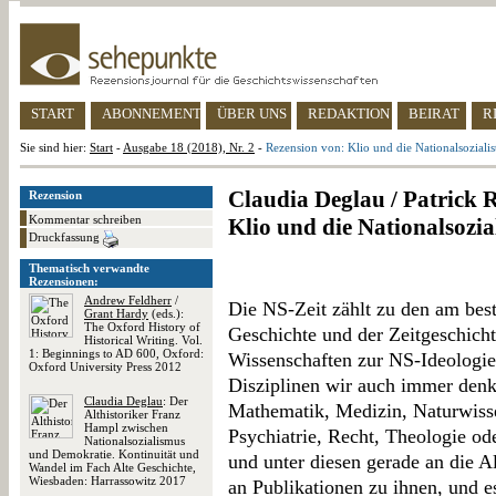
START
ABONNEMENT
ÜBER UNS
REDAKTION
BEIRAT
R
Sie sind hier:
Start
-
Ausgabe 18 (2018), Nr. 2
-
Rezension von: Klio und die Nationalsozialis
Claudia Deglau / Patrick R
Rezension
Kommentar schreiben
Klio und die Nationalsozia
Druckfassung
Thematisch verwandte
Rezensionen:
Andrew Feldherr
/
Die NS-Zeit zählt zu den am best
Grant Hardy
(eds.):
The Oxford History of
Geschichte und der Zeitgeschichte
Historical Writing. Vol.
1: Beginnings to AD 600, Oxford:
Wissenschaften zur NS-Ideologi
Oxford University Press 2012
Disziplinen wir auch immer denk
Claudia Deglau
: Der
Mathematik, Medizin, Naturwisse
Althistoriker Franz
Hampl zwischen
Psychiatrie, Recht, Theologie o
Nationalsozialismus
und Demokratie. Kontinuität und
und unter diesen gerade an die Al
Wandel im Fach Alte Geschichte,
Wiesbaden: Harrassowitz 2017
an Publikationen zu ihnen, und es