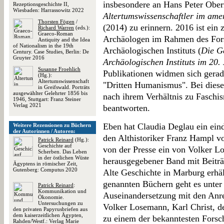
insbesondere an Hans Peter Obe
Rezeptionsgeschichte II,
Wiesbaden: Harrassowitz 2022
Altertumswissenschaftler im amer
Thorsten Fögen
/
(2014) zu erinnern. 2016 ist ein 
Richard Warren
(eds.):
Graeco-Roman
Archäologen im Rahmen des Fors
Antiquity and the Idea
of Nationalism in the 19th
Archäologischen Instituts (
Die G
Century. Case Studies, Berlin: De
Gruyter 2016
Archäologischen Instituts im 20.
Susanne Froehlich
Publikationen widmen sich gera
(Hg.):
Altertumswissenschaft
"Dritten Humanismus". Bei diese
in Greifswald. Porträts
ausgewählter Gelehrter 1856 bis
nach ihrem Verhältnis zu Faschis
1946, Stuttgart: Franz Steiner
Verlag 2021
beantworten.
Eben hat Claudia Deglau ein ein
Weitere Rezensionen zu Büchern
der Autorinnen / Autoren:
den Althistoriker Franz Hampl vor
Patrick Reinard
(Hg.):
Geschichte auf
von der Presse ein von Volker 
Scherben. Das Leben
in der östlichen Wüste
herausgegebener Band mit Beiträ
Ägyptens in römischer Zeit,
Gutenberg: Computus 2020
Alte Geschichte in Marburg erhält
genannten Büchern geht es unte
Patrick Reinard
:
Kommunikation und
Auseinandersetzung mit den Anr
Ökonomie.
Untersuchungen zu
Volker Losemann, Karl Christ, 
den privaten Papyrusbriefen aus
dem kaiserzeitlichen Ägypten,
zu einem der bekanntesten Forsc
Rahden/Westf.: Verlag Marie