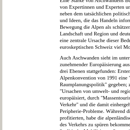
Eine Stärke von Aschwandens Buc
von Expertinnen und Experten und
neben dem tatsächlichen politis
und Ideen, die das Handeln infor
Bewegung die Alpen als schützen
Landschaft und Region und deutet
eine zentrale Ursache dieser Bedr
euroskeptischen Schweiz viel Mob
Auch Aschwanden sieht im unter
zunehmender Europäisierung ausg
drei Ebenen stattgefunden: Erst
Alpenkonvention von 1991 eine 
Raumplanungspolitik" gegeben; z
"Ursachen von umwelt- und regio
europäisiert, durch "Massentou
Verkehr" und die damit einherg
Peripherie-Probleme. Während d
profitierten, habe die alpenländi
des Verkehrs zu spüren bekommen