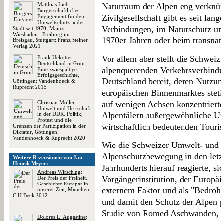
Matthias Lieb
:
Naturraum der Alpen eng verknüp
Bürgerschaftliches
Zivilgesellschaft gibt es seit la
Engagement für den
Umweltschutz in der
Verbindungen, im Naturschutz u
Stadt seit 1970. Mainz -
Wiesbaden - Freiburg im
1970er Jahren oder beim transna
Breisgau, Stuttgart: Franz Steiner
Verlag 2021
Vor allem aber stellt die Schweiz
Frank Uekötter
:
Deutschland in Grün.
alpenquerenden Verkehrsverbindu
Eine zwiespältige
Erfolgsgeschichte,
Deutschland bereit, deren Nutzu
Göttingen: Vandenhoeck &
Ruprecht 2015
europäischen Binnenmarktes ste
Christian Möller
:
auf wenigen Achsen konzentrierte
Umwelt und Herrschaft
Alpentälern außergewöhnliche U
in der DDR. Politik,
Protest und die
wirtschaftlich bedeutenden Tour
Grenzen der Partizipation in der
Diktatur, Göttingen:
Vandenhoeck & Ruprecht 2020
Wie die Schweizer Umwelt- und 
Alpenschutzbewegung in den letz
Weitere Rezensionen von Jan-
Henrik Meyer:
Jahrhunderts hierauf reagierte, s
Andreas Wirsching
:
Vorgängerinstitution, der Europ
Der Preis der Freiheit.
Geschichte Europas in
externem Faktor und als "Bedroh
unserer Zeit, München:
C.H.Beck 2012
und damit den Schutz der Alpen p
Studie von Romed Aschwanden, d
Dolores L. Augustine
: