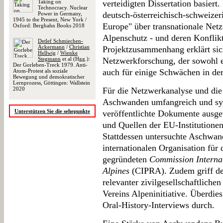
Taking on
verteidigten Dissertation basier
Technocracy. Nuclear
deutsch-österreichisch-schweizer
Power in Germany,
1945 to the Present, New York /
Europe" über transnationale Net
Oxford: Berghahn Books 2018
Alpenschutz - und deren Konflik
Detlef Schmiechen-
Ackermann
/
Christian
Projektzusammenhang erklärt si
Hellwig
/
Wienke
Stegmann
et al (Hgg.):
Netzwerkforschung, der sowohl e
Der Gorleben-Treck 1979. Anti-
auch für einige Schwächen in der 
Atom-Protest als soziale
Bewegung und demokratischer
Lernprozess, Göttingen: Wallstein
2020
Für die Netzwerkanalyse und die 
Aschwanden umfangreich und sys
Unterstützen Sie die sehepunkte
veröffentlichte Dokumente ausgew
und Quellen der EU-Institutione
Stattdessen untersuchte Aschwan
internationalen Organisation für
gegründeten
Commission Internat
Alpines
(CIPRA). Zudem griff der
relevanter zivilgesellschaftliche
Vereins Alpeninitiative. Überdi
Oral-History-Interviews durch.