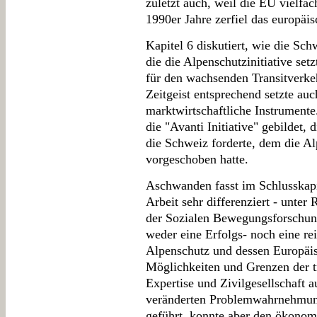
zuletzt auch, weil die EU vielfac
1990er Jahre zerfiel das europä
Kapitel 6 diskutiert, wie die Sc
die die Alpenschutzinitiative set
für den wachsenden Transitverke
Zeitgeist entsprechend setzte au
marktwirtschaftliche Instrumente
die "Avanti Initiative" gebildet,
die Schweiz forderte, dem die Al
vorgeschoben hatte.
Aschwanden fasst im Schlusskapi
Arbeit sehr differenziert - unter
der Sozialen Bewegungsforschung
weder eine Erfolgs- noch eine re
Alpenschutz und dessen Europäis
Möglichkeiten und Grenzen der t
Expertise und Zivilgesellschaft a
veränderten Problemwahrnehmung 
geführt, konnte aber den ökono