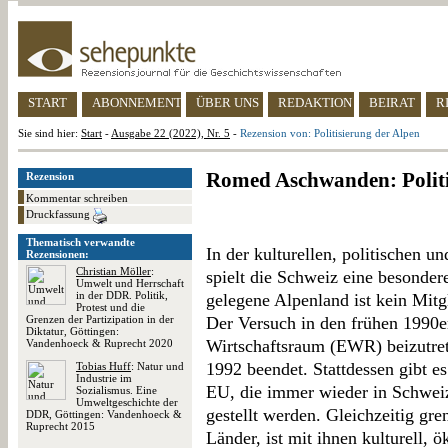
START
ABONNEMENT
ÜBER UNS
REDAKTION
BEIRAT
R
Sie sind hier:
Start
-
Ausgabe 22 (2022), Nr. 5
-
Rezension von: Politisierung der Alpen
Romed Aschwanden: Politi
Rezension
Kommentar schreiben
Druckfassung
Thematisch verwandte
In der kulturellen, politischen 
Rezensionen:
Christian Möller
:
spielt die Schweiz eine besonde
Umwelt und Herrschaft
in der DDR. Politik,
gelegene Alpenland ist kein Mit
Protest und die
Grenzen der Partizipation in der
Der Versuch in den frühen 1990e
Diktatur, Göttingen:
Wirtschaftsraum (EWR) beizutre
Vandenhoeck & Ruprecht 2020
1992 beendet. Stattdessen gibt es
Tobias Huff
: Natur und
Industrie im
EU, die immer wieder in Schwei
Sozialismus. Eine
Umweltgeschichte der
gestellt werden. Gleichzeitig gr
DDR, Göttingen: Vandenhoeck &
Ruprecht 2015
Länder, ist mit ihnen kulturell, 