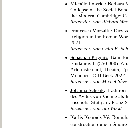
Michèle Lowrie
/
Barbara 
Collapse of the Social Bon
the Modern, Cambridge: Ca
Rezensiert von Richard Wes
Francesca Mazzilli
/
Dies v
Religion in the Roman World
2021
Rezensiert von Celia E. Sch
Sebastian Prignitz
: Bauurk
Epidauros II (350-300). Aba
Artemistempel, Theater, Ep
München: C.H.Beck 2022
Rezensiert von Michel Sève
Johanna Schenk
: Tradition
des Avitus von Vienne als I
Bischofs, Stuttgart: Franz 
Rezensiert von Ian Wood
Karlis Konrads Vé
: Romulu
construction dune mémoire 