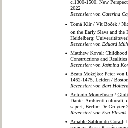
c.1300-1500. New Perspect
2022
Rezensiert von Caterina C
Tomá Klír
/
Vít Boček
/
Nic
on the Early Slavs and the 
Heidelberg: Universitätsve
Rezensiert von Eduard Müh
Matthew Koval
: Childhood
Constructions and Realities
Rezensiert von Jaśmina Kor
Beata Możejko
: Peter von 
1462-1475, Leiden / Boston
Rezensiert von Bart Holte
Antonio Montefusco
/
Giul
Dante. Ambienti culturali, c
saperi, Berlin: De Gruyter 
Rezensiert von Eva Plesnik
Amable Sablon du Corail
: 
vaincre, Paris: Passés com