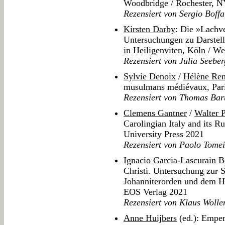
Woodbridge / Rochester, N
Rezensiert von Sergio Boffa
Kirsten Darby
: Die »Lachve
Untersuchungen zu Darstel
in Heiligenviten, Köln / W
Rezensiert von Julia Seeber
Sylvie Denoix
/
Hélène Ren
musulmans médiévaux, Par
Rezensiert von Thomas Bar
Clemens Gantner
/
Walter 
Carolingian Italy and its 
University Press 2021
Rezensiert von Paolo Tomei
Ignacio Garcia-Lascurain B
Christi. Untersuchung zur
Johanniterorden und dem Hei
EOS Verlag 2021
Rezensiert von Klaus Wolle
Anne Huijbers
(ed.): Empero