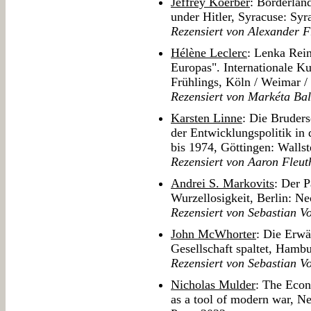
Jeffrey Koerber
: Borderlan
under Hitler, Syracuse: Syr
Rezensiert von Alexander 
Hélène Leclerc
: Lenka Rein
Europas". Internationale K
Frühlings, Köln / Weimar 
Rezensiert von Markéta Ba
Karsten Linne
: Die Bruders
der Entwicklungspolitik in
bis 1974, Göttingen: Walls
Rezensiert von Aaron Fleut
Andrei S. Markovits
: Der 
Wurzellosigkeit, Berlin: Ne
Rezensiert von Sebastian Vo
John McWhorter
: Die Erwä
Gesellschaft spaltet, Ham
Rezensiert von Sebastian Vo
Nicholas Mulder
: The Econ
as a tool of modern war, N