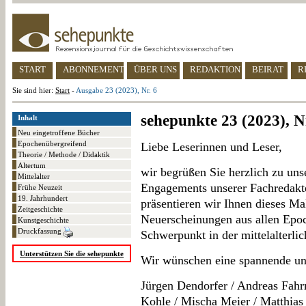
START
ABONNEMENT
ÜBER UNS
REDAKTION
BEIRAT
R
Sie sind hier:
Start
-
Ausgabe 23 (2023), Nr. 6
sehepunkte 23 (2023), N
Inhalt
Neu eingetroffene Bücher
Epochenübergreifend
Liebe Leserinnen und Leser,
Theorie / Methode / Didaktik
Altertum
wir begrüßen Sie herzlich zu un
Mittelalter
Engagements unserer Fachredakt
Frühe Neuzeit
19. Jahrhundert
präsentieren wir Ihnen dieses M
Zeitgeschichte
Neuerscheinungen aus allen Epo
Kunstgeschichte
Druckfassung
Schwerpunkt in der mittelalterlic
Unterstützen Sie die sehepunkte
Wir wünschen eine spannende un
Jürgen Dendorfer / Andreas Fahr
Kohle / Mischa Meier / Matthias