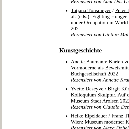
Rezensiert von Amit Das G
Tatjana Tönsmeyer
/
Peter 
al. (eds.): Fighting Hunger
under Occupation in World 
2021
Rezensiert von Gintare Mal
Kunstgeschichte
Anette Baumann
: Karten v
Vormoderne als Beweismitte
Buchgesellschaft 2022
Rezensiert von Annette Kra
Yvette Deseyve
/
Birgit K
Kolloquium Skulptur. Auf d
Museum Stadt Arolsen 202
Rezensiert von Claudia De
Heike Eipeldauer
/
Franz T
Wien: Museum moderner Ku
Rezensiert von Alexa Dobe