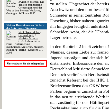
Zwischen Fronten. Die
zu stellen. Ungeachtet der berei
deutsch-französische
Grenzregion und der
Auschwitz und den dort beschäf
Weg in den Zweiten Weltkrieg,
Göttingen: Wallstein 2022
Schneider in seiner zentralen Rol
Forschung bisher nahezu ignorie
Weitere Rezensionen zu Büchern
ihn hingegen lediglich unkritisch
der Autorinnen / Autoren:
Schneider" wahr, der die "Chantie
Wulf Oesterreicher
/
Gerhard Regn
/
Lager betreute.
Winfried Schulze
(Hgg.): Autorität der
Form - Autorisierung -
In den Kapiteln 2 bis 6 zeichnet
Institutionelle Autorität, Münster /
Hamburg / Berlin / London: LIT
Mannes, dessen Liebe zur französ
2003
Jugend ausprägte und der sich f
distanzierte. Insbesondere den s
Unterstützen Sie die sehepunkte
Deutschland kritisierte Schneide
Dennoch verlief sein Berufseins
zunächst Referent bei der IHK. 1
Briefzensurdienst des OKW beschä
Farben begann er zunächst in Pö
in das neu zu errichtende Werk 
u.a. zuständig für den Häftlingse
Rechtsabteilung auch für die Ei