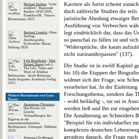
Karriere als Jurist scheint zunäc
Michael Stolleis
: "recht
erzählen". Regionale
doch zahlreiche Studien die teil
Studien 1650-1850,
Frankfurt/M.: Vittorio
juristische Ahndung etwaiger Bet
Klostermann 2021
Ausführung von Verbrechen währ
legt eindrücklich dar, dass das U
Raphael Lemkin
: Ohne
Auftrag.
so pauschal zu fällen ist und sic
Autobiografie,
Eschenlohe: Buxus
"Widersprüche, die kaum aufzulö
Stiftung 2020
nicht zueinanderpassen" (137).
Eglė Bendikaitė
/
Dirk
Roland Haupt
(eds.):
Die Studie ist in zwölf Kapitel g
The Life, Times and
bis 10) die Etappen der Biografie
Work of Jokūbas
Robinzonas - Jacob Robinson,
widmet sich der Frage, wie Schn
Sankt Augustin: Academia Verlag
2015
verarbeitet hat. In der Einleitung
Forschungsthema, sondern das T
Weitere Rezensionen von Lena
Haase:
- wohl beiläufig -, sie sei in Au
Annemone Christians
:
werden ließ und ihn zur eingehe
Das Private vor
Gericht.
Die Annäherung an Schneiders Bi
Verhandlungen des
Eigenen in der
"Beispiel für ein individuelles 
nationalsozialistischen
Rechtspraxis, Göttingen: Wallstein
komplexen deutschen Lebenswege 
2020
geradezu danach, die Frage nac
Johannes Großmann
: