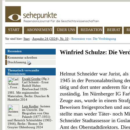
START
ABONNEMENT
ÜBER UNS
REDAKTION
BEIRAT
R
Sie sind hier:
Start
-
Ausgabe 24 (2024), Nr. 10
-
Rezension von: Die Verdrängung
Winfried Schulze: Die Ve
Rezension
Kommentar schreiben
Druckfassung
Thematisch verwandte
Helmut Schneider war Jurist, als
Rezensionen:
Ewald Grothe
(Hg.):
1945 in der Personalabteilung d
Carl Schmitt - Ernst
Rudolf Huber.
tätig und dort unter anderem für 
Briefwechsel 1926-
1981. Mit ergänzenden
zuständig. Im Nürnberger IG Farb
Materialien, Berlin: Duncker &
Zeuge aus, wurde in einem Stra
Humblot 2014
Beweisen freigesprochen und auc
Lutz Kreller
: Juristen
im Unrecht. Die
stellte man weder Täter- noch Mi
Biografien von Otto
Palandt (1877-1951)
Schneider Stadtassessor in Gosla
und Heinrich Schönfelder (1902-
1944), Berlin / Boston: De
Amt des Oberstadtdirektors. Die
Gruyter Oldenbourg 2024