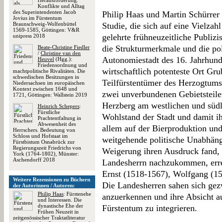
Herausforderung.
Konflikte und Alltag
des Superintendenten Jacob
Philip Haas und Martin Schürrer 
Jovius im Fürstentum
Braunschweig-Wolfenbüttel
Studie, die sich auf eine Vielzahl
1569-1585, Göttingen: V&R
gelehrte frühneuzeitliche Publizi
unipress 2018
die Strukturmerkmale und die po
Beate-Christine Fiedler
/
Christine van den
Autonomiestadt des 16. Jahrhund
Heuvel
(Hgg.):
Friedensordnung und
wirtschaftlich potenteste Ort Gru
machtpolitische Rivalitäten. Die
schwedischen Besitzungen in
Teilfürstentümer des Herzogtum
Niedersachsen im europäischen
Kontext zwischen 1648 und
zwei unverbundenen Gebietsteil
1721, Göttingen: Wallstein 2019
Herzberg am westlichen und südl
Heinrich Schepers
:
Fürstliche
Wohlstand der Stadt und damit ih
Prachtentfaltung in
Abwesenheit des
allem auf der Bierproduktion un
Herrschers. Bedeutung von
Schloss und Hofstaat im
weitgehende politische Unabhängig
Fürstbistum Osnabrück zur
Regierungszeit Friedrichs von
Weigerung ihren Ausdruck fand, 
York (1764-1802), Münster:
Aschendorff 2018
Landesherrn nachzukommen, errei
Ernst (1518-1567), Wolfgang (15
Weitere Rezensionen zu Büchern
Die Landesherren sahen sich gezw
der Autorinnen / Autoren:
Philip Haas
: Fürstenehe
anzuerkennen und ihre Absicht au
und Interessen. Die
dynastische Ehe der
Fürstentum zu integrieren.
Frühen Neuzeit in
zeitgenössischer Traktatliteratur