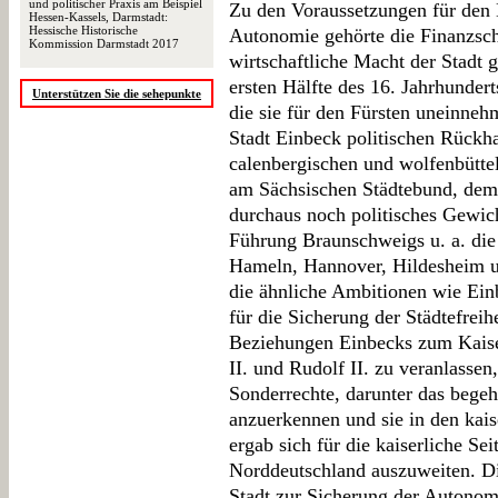
und politischer Praxis am Beispiel
Zu den Voraussetzungen für den 
Hessen-Kassels, Darmstadt:
Hessische Historische
Autonomie gehörte die Finanzsch
Kommission Darmstadt 2017
wirtschaftliche Macht der Stadt 
ersten Hälfte des 16. Jahrhunder
Unterstützen Sie die sehepunkte
die sie für den Fürsten uneinne
Stadt Einbeck politischen Rückha
calenbergischen und wolfenbütte
am Sächsischen Städtebund, dem
durchaus noch politisches Gewich
Führung Braunschweigs u. a. die
Hameln, Hannover, Hildesheim 
die ähnliche Ambitionen wie Ei
für die Sicherung der Städtefrei
Beziehungen Einbecks zum Kaiser
II. und Rudolf II. zu veranlasse
Sonderrechte, darunter das begeh
anzuerkennen und sie in den kai
ergab sich für die kaiserliche Se
Norddeutschland auszuweiten. Di
Stadt zur Sicherung der Autonomi