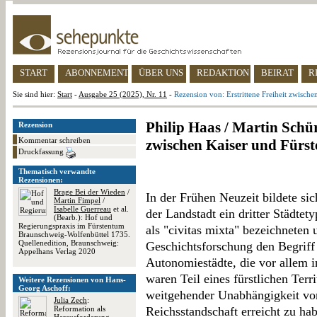
START
ABONNEMENT
ÜBER UNS
REDAKTION
BEIRAT
R
Sie sind hier:
Start
-
Ausgabe 25 (2025), Nr. 11
-
Rezension von: Erstrittene Freiheit zwische
Philip Haas / Martin Schür
Rezension
Kommentar schreiben
zwischen Kaiser und Fürst
Druckfassung
Thematisch verwandte
Rezensionen:
Brage Bei der Wieden
/
In der Frühen Neuzeit bildete si
Martin Fimpel
/
Isabelle Guerreau
et al.
der Landstadt ein dritter Städtet
(Bearb.): Hof und
Regierungspraxis im Fürstentum
als "civitas mixta" bezeichneten
Braunschweig-Wolfenbüttel 1735.
Quellenedition, Braunschweig:
Geschichtsforschung den Begriff
Appelhans Verlag 2020
Autonomiestädte, die vor allem i
waren Teil eines fürstlichen Terr
Weitere Rezensionen von Hans-
Georg Aschoff:
weitgehender Unabhängigkeit vo
Julia Zech
:
Reformation als
Reichsstandschaft erreicht zu ha