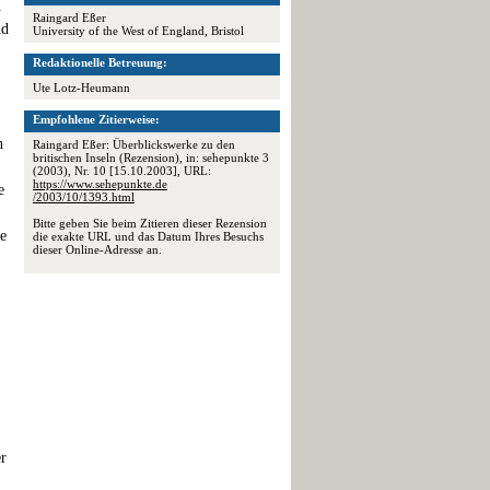
n
Raingard Eßer
nd
University of the West of England, Bristol
Redaktionelle Betreuung:
Ute Lotz-Heumann
Empfohlene Zitierweise:
n
Raingard Eßer: Überblickswerke zu den
britischen Inseln (Rezension), in: sehepunkte 3
(2003), Nr. 10 [15.10.2003], URL:
https://www.sehepunkte.de
e
/2003/10/1393.html
Bitte geben Sie beim Zitieren dieser Rezension
se
die exakte URL und das Datum Ihres Besuchs
dieser Online-Adresse an.
er