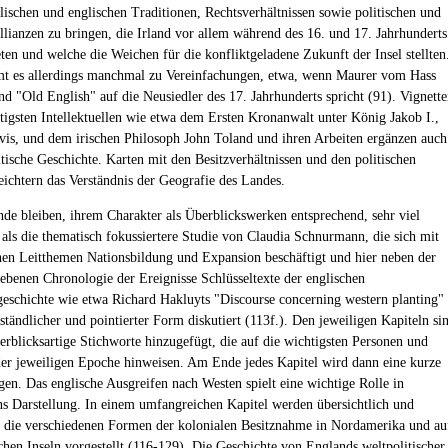
lischen und englischen Traditionen, Rechtsverhältnissen sowie politischen und
Allianzen zu bringen, die Irland vor allem während des 16. und 17. Jahrhunderts
ten und welche die Weichen für die konfliktgeladene Zukunft der Insel stellten
t es allerdings manchmal zu Vereinfachungen, etwa, wenn Maurer vom Hass
nd "Old English" auf die Neusiedler des 17. Jahrhunderts spricht (91). Vignett
tigsten Intellektuellen wie etwa dem Ersten Kronanwalt unter König Jakob I.,
vis, und dem irischen Philosoph John Toland und ihren Arbeiten ergänzen auch
itische Geschichte. Karten mit den Besitzverhältnissen und den politischen
eichtern das Verständnis der Geografie des Landes.
de bleiben, ihrem Charakter als Überblickswerken entsprechend, sehr viel
 als die thematisch fokussiertere Studie von Claudia Schnurmann, die sich mit
hen Leitthemen Nationsbildung und Expansion beschäftigt und hier neben der
riebenen Chronologie der Ereignisse Schlüsseltexte der englischen
eschichte wie etwa Richard Hakluyts "Discourse concerning western planting"
rständlicher und pointierter Form diskutiert (113f.). Den jeweiligen Kapiteln si
berblicksartige Stichworte hinzugefügt, die auf die wichtigsten Personen und
der jeweiligen Epoche hinweisen. Am Ende jedes Kapitel wird dann eine kurze
gen. Das englische Ausgreifen nach Westen spielt eine wichtige Rolle in
 Darstellung. In einem umfangreichen Kapitel werden übersichtlich und
h die verschiedenen Formen der kolonialen Besitznahme in Nordamerika und au
chen Inseln vorgestellt (116-129). Die Geschichte von Englands weltpolitischer