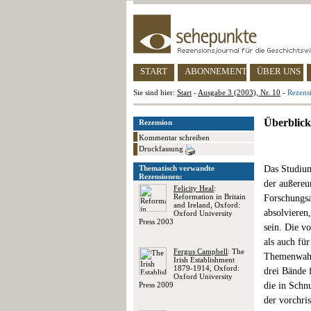
START
ABONNEMENT
ÜBER UNS
Sie sind hier:
Start
-
Ausgabe 3 (2003), Nr. 10
-
Rezensi
Überblick
Rezension
Kommentar schreiben
Druckfassung
Thematisch verwandte
Das Studium
Rezensionen:
der außereur
Felicity Heal
:
Reformation in Britain
Forschungsa
and Ireland, Oxford:
absolvieren
Oxford University
Press 2003
sein. Die v
als auch für
Fergus Campbell
: The
Themenwahl 
Irish Establishment
1879-1914, Oxford:
drei Bände f
Oxford University
Press 2009
die in Schn
der vorchris