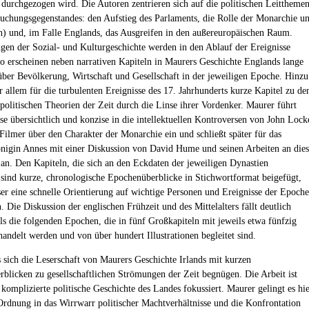
 durchgezogen wird. Die Autoren zentrieren sich auf die politischen Leittheme
suchungsgegenstandes: den Aufstieg des Parlaments, die Rolle der Monarchie u
n) und, im Falle Englands, das Ausgreifen in den außereuropäischen Raum.
ngen der Sozial- und Kulturgeschichte werden in den Ablauf der Ereignisse
 So erscheinen neben narrativen Kapiteln in Maurers Geschichte Englands lange
über Bevölkerung, Wirtschaft und Gesellschaft in der jeweiligen Epoche. Hinzu
allem für die turbulenten Ereignisse des 17. Jahrhunderts kurze Kapitel zu de
 politischen Theorien der Zeit durch die Linse ihrer Vordenker. Maurer führt
ise übersichtlich und konzise in die intellektuellen Kontroversen von John Lock
Filmer über den Charakter der Monarchie ein und schließt später für das
önigin Annes mit einer Diskussion von David Hume und seinen Arbeiten an die
 an. Den Kapiteln, die sich an den Eckdaten der jeweiligen Dynastien
, sind kurze, chronologische Epochenüberblicke in Stichwortformat beigefügt,
er eine schnelle Orientierung auf wichtige Personen und Ereignisse der Epoche
 Die Diskussion der englischen Frühzeit und des Mittelalters fällt deutlich
als die folgenden Epochen, die in fünf Großkapiteln mit jeweils etwa fünfzig
handelt werden und von über hundert Illustrationen begleitet sind.
 sich die Leserschaft von Maurers Geschichte Irlands mit kurzen
blicken zu gesellschaftlichen Strömungen der Zeit begnügen. Die Arbeit ist
 komplizierte politische Geschichte des Landes fokussiert. Maurer gelingt es hi
 Ordnung in das Wirrwarr politischer Machtverhältnisse und die Konfrontation