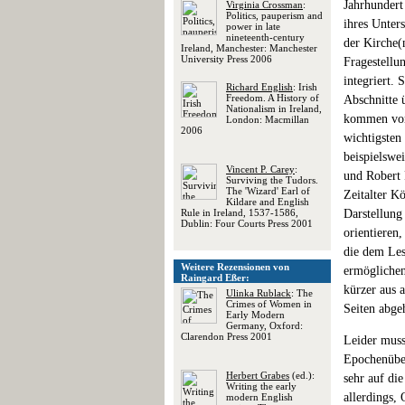
Jahrhundert
Virginia Crossman
:
Politics, pauperism and
ihres Unter
power in late
nineteenth-century
der Kirche(
Ireland, Manchester: Manchester
University Press 2006
Fragestellu
integriert.
Richard English
: Irish
Freedom. A History of
Abschnitte 
Nationalism in Ireland,
kommen vor 
London: Macmillan
2006
wichtigsten
beispielswe
Vincent P. Carey
:
und Robert 
Surviving the Tudors.
The 'Wizard' Earl of
Zeitalter K
Kildare and English
Rule in Ireland, 1537-1586,
Darstellung
Dublin: Four Courts Press 2001
orientieren
die dem Les
Weitere Rezensionen von
ermöglichen.
Raingard Eßer:
kürzer aus 
Ulinka Rublack
: The
Crimes of Women in
Seiten abge
Early Modern
Germany, Oxford:
Clarendon Press 2001
Leider muss
Epochenüber
Herbert Grabes
(ed.):
sehr auf die
Writing the early
allerdings,
modern English