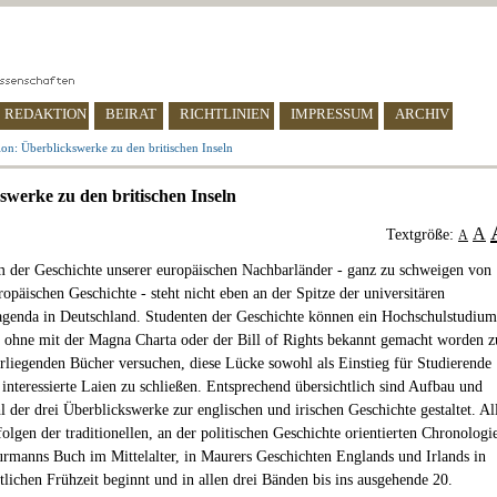
REDAKTION
BEIRAT
RICHTLINIEN
IMPRESSUM
ARCHIV
on: Überblickswerke zu den britischen Inseln
swerke zu den britischen Inseln
A
Textgröße:
A
 der Geschichte unserer europäischen Nachbarländer - ganz zu schweigen von
opäischen Geschichte - steht nicht eben an der Spitze der universitären
genda in Deutschland. Studenten der Geschichte können ein Hochschulstudium
, ohne mit der Magna Charta oder der Bill of Rights bekannt gemacht worden z
orliegenden Bücher versuchen, diese Lücke sowohl als Einstieg für Studierende
 interessierte Laien zu schließen. Entsprechend übersichtlich sind Aufbau und
der drei Überblickswerke zur englischen und irischen Geschichte gestaltet. Al
olgen der traditionellen, an der politischen Geschichte orientierten Chronologi
urmanns Buch im Mittelalter, in Maurers Geschichten Englands und Irlands in
tlichen Frühzeit beginnt und in allen drei Bänden bis ins ausgehende 20.