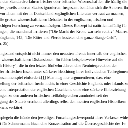
 den Standardverfahren irischer oder britischer Wissenschaftler, die häufig die
des jeweils anderen Staates ignorieren. Insgesamt bemühen sich die Autoren, ih
 vor allem mit der in Deutschland zugänglichen Literatur vertraut zu machen,
die großen wissenschaftlichen Debatten in der englischen, irischen und
achigen Forschung zu vernachlässigen. Dieses Konzept ist natürlich anfällig für
ngen, die manchmal irritieren ("Die Macht der Krone war sehr relativ" Maurer
Englands, 143; "Die Ritter und Pferde kosteten eine ganze Stange Geld",
, 25).
ngsstand entspricht nicht immer den neuesten Trends innerhalb der englischen
n wissenschaftlichen Diskussionen. So fehlen beispielsweise Hinweise auf die
h History", die in den letzten fünfzehn Jahren eine Neuinterpretation der
er Britischen Inseln unter stärkerer Beachtung ihrer individuellen Teilregionen
usammenspiel einfordert.[
1
] Man mag hier argumentieren, dass eine
ellung der britischen Inseln nichts in einer Geschichte Englands oder Irlands z
 eine Interpretation der englischen Geschichte ohne eine stärkere Einbeziehung
ngen zu den anderen britischen Teilkönigreichen zumindest seit der
ung der Stuarts erscheint allerdings selbst den meisten englischen Historikern
etwas verkürzt.
 spiegeln die Bände den jeweiligen Forschungsschwerpunkt ihrer Verfasser wide
t für Schnurmanns Buch eine Konzentration auf die Überseegeschichte des 16.