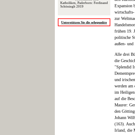
Katholiken, Paderborn: Ferdinand
Expansion b
Schöningh 2019
wirtschafts
zur Weltmach
Unterstützen Sie die sehepunkte
Handelsmono
frühen 19. 
politische 
außen- und 
Alle drei Bü
die Geschic
"Splendid Is
Dementsprec
und irische
werden am e
im Heiligen
auf die Bes
Maurer: Ges
den Götting
Johann Wil
(163). Auch
Irland, die 