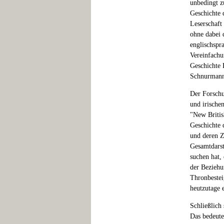
unbedingt zu
Geschichte 
Leserschaft
ohne dabei 
englischspr
Vereinfachu
Geschichte 
Schnurmann
Der Forschu
und irische
"New Britis
Geschichte d
und deren Z
Gesamtdarst
suchen hat,
der Beziehu
Thronbesteig
heutzutage 
Schließlich
Das bedeute