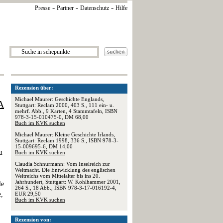
-
-
-
Presse
Partner
Datenschutz
Hilfe
Rezension über:
Michael Maurer: Geschichte Englands,
A
Stuttgart: Reclam 2000, 403 S., 111 ein- u.
mehrf. Abb., 9 Karten, 4 Stammtafeln, ISBN
978-3-15-010475-0, DM 68,00
Buch im KVK suchen
Michael Maurer: Kleine Geschichte Irlands,
Stuttgart: Reclam 1998, 336 S., ISBN 978-3-
15-009695-6, DM 14,00
u
Buch im KVK suchen
Claudia Schnurmann: Vom Inselreich zur
Weltmacht. Die Entwicklung des englischen
Weltreichs vom Mittelalter bis ins 20.
Jahrhundert, Stuttgart: W. Kohlhammer 2001,
le
264 S., 18 Abb., ISBN 978-3-17-016192-4,
e,
EUR 29,50
Buch im KVK suchen
Rezension von: