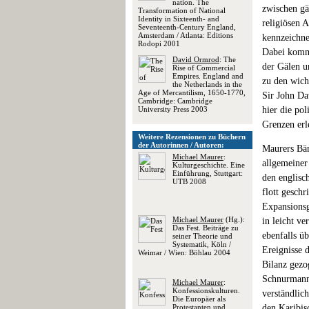
nation. The
zwischen gä
Transformation of National
Identity in Sixteenth- and
religiösen 
Seventeenth-Century England,
Amsterdam / Atlanta: Editions
kennzeichne
Rodopi 2001
Dabei komm
David Ormrod
: The
der Gälen u
Rise of Commercial
Empires. England and
zu den wich
the Netherlands in the
Age of Mercantilism, 1650-1770,
Sir John Da
Cambridge: Cambridge
University Press 2003
hier die pol
Grenzen erl
Weitere Rezensionen zu Büchern
der Autorinnen / Autoren:
Maurers Bän
Michael Maurer
:
allgemeiner
Kulturgeschichte. Eine
Einführung, Stuttgart:
den englisc
UTB 2008
flott gesch
Expansionsg
Michael Maurer
(Hg.):
in leicht ve
Das Fest. Beiträge zu
ebenfalls ü
seiner Theorie und
Systematik, Köln /
Ereignisse 
Weimar / Wien: Böhlau 2004
Bilanz gezo
Schnurmanns
Michael Maurer
:
Konfessionskulturen.
verständlic
Die Europäer als
Protestanten und
den Karibis