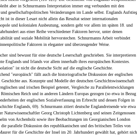
leibt aber in Schnurmanns Interpretation immer eng verbunden mit den
- und gesellschaftspolitischen Veränderungen im Lande selbst. Englands Aufstie
t ist in dieser Lesart nicht allein das Resultat seiner internationalen
pole und kolonialen Ausbeutung, sondern geht vor allem im späten 18. und
Jahrhundert aus einer Reihe verschiedener Faktoren hervor, unter denen
Stabilität und soziale Mobilität hervorstechen. Schnurmanns Arbeit verbindet
innenpolitische Faktoren in eleganter und überzeugender Weise.
cher sind bewusst für eine deutsche Leserschaft geschrieben. Sie interpretieren
hte Englands und Irlands vor allem innerhalb ihres europäischen Kontextes.
olation" ist nicht die deutsche Sicht auf die englische Geschichte.
hend "europäisch" fällt auch die historiografische Diskussion der englischen
n Geschichte aus. Konzepte und Modelle der deutschen Geschichtswissenschaft
nglischen und irischen Beispiel getestet, Vergleiche zu Parallelentwicklungen
 Römischen Reich und in anderen Ländern Europas gezogen (so etwa in Bezug
onderheiten der englischen Sozialverfassung im Erbrecht und dessen Folgen in
chichte Englands, 69). Schnurmann zitiert deutsche Englandreisende wie etwa
er Naturwissenschaftler Georg Christoph Lichtenberg und seinen Zeitgenossen
helm von Archenholz sowie ihre Beobachtungen im Georgianischen London
 die parallele Diskussion des republikanischen und des britischen Teiles von
Maurer für die Geschichte der Insel im 20. Jahrhundert gewählt hat, gehört nich