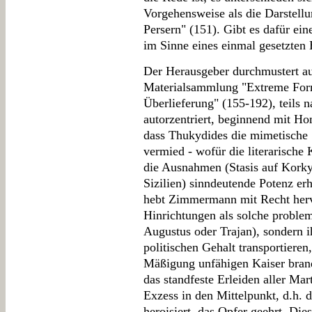
Vorgehensweise als die Darstell
Persern" (151). Gibt es dafür ein
im Sinne eines einmal gesetzten
Der Herausgeber durchmustert au
Materialsammlung "Extreme Form
Überlieferung" (155-192), teils n
autorzentriert, beginnend mit Ho
dass Thukydides die mimetische 
vermied - wofür die literarische K
die Ausnahmen (Stasis auf Korky
Sizilien) sinndeutende Potenz erh
hebt Zimmermann mit Recht hervo
Hinrichtungen als solche problem
Augustus oder Trajan), sondern 
politischen Gehalt transportieren
Mäßigung unfähigen Kaiser brand
das standfeste Erleiden aller M
Exzess in den Mittelpunkt, d.h. d
heroisiert, das Opfer geehrt. Di