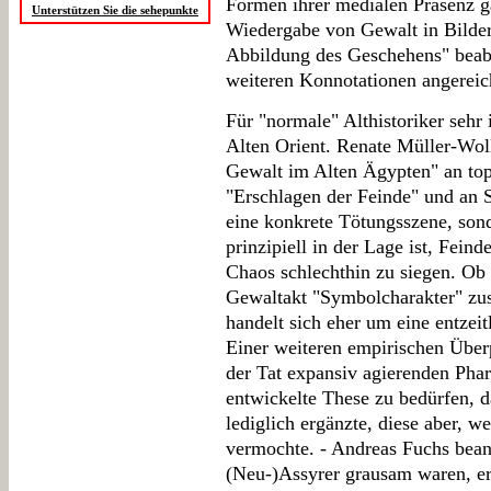
Formen ihrer medialen Präsenz g
Unterstützen Sie die sehepunkte
Wiedergabe von Gewalt in Bilder
Abbildung des Geschehens" beabs
weiteren Konnotationen angereiche
Für "normale" Althistoriker sehr 
Alten Orient. Renate Müller-Wol
Gewalt im Alten Ägypten" an to
"Erschlagen der Feinde" und an S
eine konkrete Tötungsszene, sond
prinzipiell in der Lage ist, Fein
Chaos schlechthin zu siegen. Ob 
Gewaltakt "Symbolcharakter" zusch
handelt sich eher um eine entzeit
Einer weiteren empirischen Überp
der Tat expansiv agierenden Phar
entwickelte These zu bedürfen, 
lediglich ergänzte, diese aber, we
vermochte. - Andreas Fuchs beant
(Neu-)Assyrer grausam waren, er