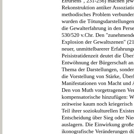
Etruriens", 231-256) machen jewe
Rekonstruktion antiker Assoziati
methodisches Problem verbunden 
wurden die Tötungsdarstellungen 
die Gewalterfahrung in den Perse
530/520 v.Chr. Den "zunehmende
Explosion der Gewaltszenen" (212)
neuer, unmittelbarerer Erfahrunge
Peisistratidenzeit deutet die Über
Entwöhnung der Bürgerschaft an.
Thema der Darstellungen, sondern
die Vorstellung von Stärke, Überl
Manifestationen von Macht und A
Den von Muth vorgetragenen Ve
kompensatorische hinzufügen: Wei
zeitweise kaum noch kriegerisch 
Teil ihrer soziokulturellen Exist
Entscheidung über Sieg oder Nied
auslagern. Die Einwirkung großer
ikonografische Veränderungen dü