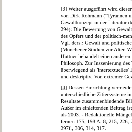
[
3
] Weiter ausgeführt wird diese
von Dirk Rohmann ("Tyrannen un
Gewaltkonzept in der Literatur de
294): Die Bewertung von Gewalt 
des Opfers und der politisch-me
Vgl. ders.: Gewalt und politisch
(Münchener Studien zur Alten We
Huttner behandelt einen anderen 
Philosoph. Zur Inszenierung des 
überwiegend als 'intertextuelles
und deskriptiv. Von extremer Ge
[
4
] Dessen Einrichtung vermeidet
unterschiedliche Zitiersysteme 
Resultate zusammenbindende Bila
Außer im einleitenden Beitrag ist
als 2003. - Redaktionelle Mängel
ferner: 175, 198 A. 8, 215, 226, 
297f., 306, 314, 317.