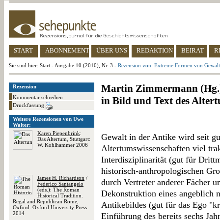
START
ABONNEMENT
ÜBER UNS
REDAKTION
BEIRAT
R
Sie sind hier:
Start
-
Ausgabe 10 (2010), Nr. 3
-
Rezension von: Extreme Formen von Gewalt i
Martin Zimmermann (Hg.)
Rezension
Kommentar schreiben
in Bild und Text des Alter
Druckfassung
Weitere Rezensionen von Uwe
Walter:
Karen Piepenbrink
:
Gewalt in der Antike wird seit g
Das Altertum, Stuttgart:
W. Kohlhammer 2006
Altertumswissenschaften viel tra
Interdisziplinarität (gut für Dri
historisch-anthropologischen Gr
James H. Richardson
/
durch Vertreter anderer Fächer u
Federico Santangelo
(eds.): The Roman
Dekonstruktion eines angeblich n
Historical Tradition.
Regal and Republican Rome,
Antikebildes (gut für das Ego "kr
Oxford: Oxford University Press
2014
Einführung des bereits sechs Ja