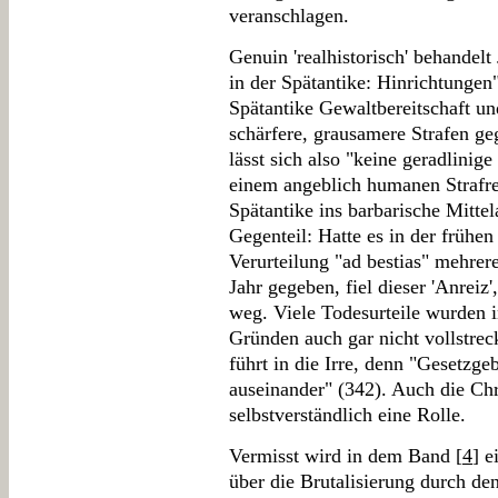
veranschlagen.
Genuin 'realhistorisch' behandel
in der Spätantike: Hinrichtunge
Spätantike Gewaltbereitschaft und
schärfere, grausamere Strafen g
lässt sich also "keine geradlini
einem angeblich humanen Strafrec
Spätantike ins barbarische Mittel
Gegenteil: Hatte es in der frühe
Verurteilung "ad bestias" mehre
Jahr gegeben, fiel dieser 'Anreiz'
weg. Viele Todesurteile wurden i
Gründen auch gar nicht vollstreck
führt in die Irre, denn "Gesetzge
auseinander" (342). Auch die Chri
selbstverständlich eine Rolle.
Vermisst wird in dem Band [
4
] e
über die Brutalisierung durch d