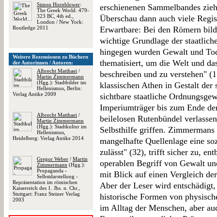
Simon Hornblower
:
erschienenen Sammelbandes zieht
The Greek World. 479-
323 BC, 4th ed.,
Überschau dann auch viele Regist
London / New York:
Routledge 2011
Erwartbare: Bei den Römern bild
wichtige Grundlage der staatlich
hingegen wurden Gewalt und Tod 
Weitere Rezensionen zu Büchern
thematisiert, um die Welt und da
der Autorinnen / Autoren:
Albrecht Matthaei
/
beschreiben und zu verstehen" (1
Martin Zimmermann
(Hgg.): Stadtbilder im
klassischen Athen in Gestalt der
Hellenismus, Berlin:
Verlag Antike 2009
sichtbare staatliche Ordnungsge
Imperiumträger bis zum Ende der
Albrecht Matthaei
/
beilelosen Rutenbündel verlassen
Martin Zimmermann
(Hgg.): Stadtkultur im
Selbsthilfe griffen. Zimmermans 
Hellenismus,
Heidelberg: Verlag Antike 2014
mangelhafte Quellenlage eine soz
zulässt" (32), trifft sicher zu, en
Gregor Weber
/
Martin
operablen Begriff von Gewalt un
Zimmermann
(Hgg.):
Propaganda -
mit Blick auf einen Vergleich de
Selbstdarstellung -
Repräsentation im römischen
Aber der Leser wird entschädigt, 
Kaiserreich des 1. Jhs. n. Chr.,
Stuttgart: Franz Steiner Verlag
historische Formen von physisch
2003
im Alltag der Menschen, aber auc