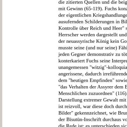
die zitierten Quellen und die be
mit Gewinn (65-119). Fuchs konz
der eigentlichen Kriegshandlunge
ausufernden Schilderungen in Bil
Kontrolle über Reich und Heer" s
Herrscher werden dargestellt und
der neuassyrische König kein Go
musste seine (und nur seine) Fäh
jeden Gegner demonstrativ zu töt
konterkariert Fuchs seine Interp
unangemessen "witzig"-kolloquia
angerissene, dadurch irreführen
dem "heutigen Empfinden" sowie
"das Verhalten der Assyrer dem B
Menschlichen zuzuordnen" (116).
Darstellung extremer Gewalt mit
ist reizvoll, war diese doch dur
Bilder" gekennzeichnet, wie Bru
der Bīsutūn-Inschrift durchaus
die Rede ist; es unterschieden si