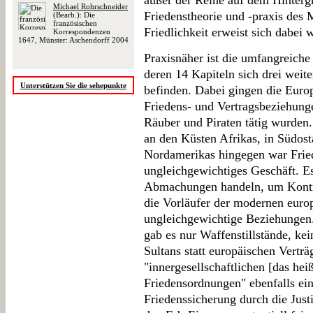
außer der Reihe auf dem Hintergr
Michael Rohrschneider
Friedenstheorie und -praxis des M
(Bearb.): Die
französischen
Friedlichkeit erweist sich dabei
Korrespondenzen
1647, Münster: Aschendorff 2004
Praxisnäher ist die umfangreiche
deren 14 Kapiteln sich drei wei
Unterstützen Sie die sehepunkte
befinden. Dabei gingen die Europ
Friedens- und Vertragsbeziehungen
Räuber und Piraten tätig wurden
an den Küsten Afrikas, in Südost
Nordamerikas hingegen war Frie
ungleichgewichtiges Geschäft. E
Abmachungen handeln, um Kontro
die Vorläufer der modernen euro
ungleichgewichtige Beziehunge
gab es nur Waffenstillstände, kei
Sultans statt europäischen Verträ
"innergesellschaftlichen [das hei
Friedensordnungen" ebenfalls ei
Friedenssicherung durch die Jus