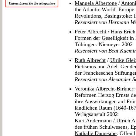
Manuela Albertone
/
Anton
Unterstützen Sie die sehepunkte
the Atlantic World. Europe
Revolutions, Basingstoke:
Rezensiert von Hermann We
Peter Albrecht
/
Hans Erich
Formen der Geselligkeit i
Tübingen: Niemeyer 2002
Rezensiert von Beat Kuemi
Ruth Albrecht
/
Ulrike Glei
Pietismus und Adel. Gender
der Franckeschen Stiftunge
Rezensiert von Alexander 
Veronika Albrecht-Birkner
:
Reformen Herzog Ernsts d
ihre Auswirkungen auf Frö
ländlichen Raum (1640-167
Verlagsanstalt 2002
Kurt Andermann
/
Ulrich 
des frühen Schulwesens, Ep
Nathalie Damesme
: Öffent