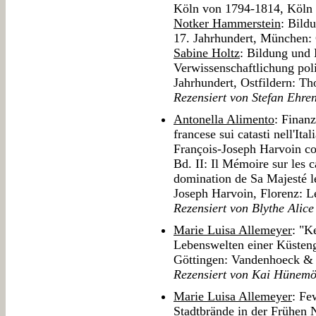
Köln von 1794-1814, Köln 
Notker Hammerstein
: Bild
17. Jahrhundert, München:
Sabine Holtz
: Bildung und 
Verwissenschaftlichung pol
Jahrhundert, Ostfildern: T
Rezensiert von Stefan Ehren
Antonella Alimento
: Finan
francese sui catasti nell'Ital
François-Joseph Harvoin co
Bd. II: Il Mémoire sur les 
domination de Sa Majesté l
Joseph Harvoin, Florenz: L
Rezensiert von Blythe Alice
Marie Luisa Allemeyer
: "K
Lebenswelten einer Küsteng
Göttingen: Vandenhoeck &
Rezensiert von Kai Hünemö
Marie Luisa Allemeyer
: Fe
Stadtbrände in der Frühen 