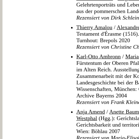
Gelehrtenporträts und Leben
aus der pommerschen Landes
Rezensiert von Dirk Schlein
Thierry Amalou
/
Alexandr
Testament d'Érasme (1516).
Turnhout: Brepols 2020
Rezensiert von Christine C
Karl-Otto Ambronn
/
Maria
Fürstentum der Oberen Pfal
im Alten Reich. Ausstellun
Zusammenarbeit mit der Ko
Landesgeschichte bei der 
Wissenschaften, München: G
Archive Bayerns 2004
Rezensiert von Frank Klei
Anja Amend
/
Anette Baum
Westphal
(Hgg.): Gerichtsl
Gerichtsbarkeit und territo
Wien: Böhlau 2007
Rezensiert von Maria-Elisa