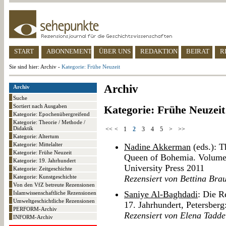
START
ABONNEMENT
ÜBER UNS
REDAKTION
BEIRAT
R
Sie sind hier: Archiv -
Kategorie: Frühe Neuzeit
Archiv
Archiv
Suche
Sortiert nach Ausgaben
Kategorie: Frühe Neuzeit
Kategorie: Epochenübergreifend
Kategorie: Theorie / Methode /
Didaktik
<<
<
1
2
3
4
5
>
>>
Kategorie: Altertum
Kategorie: Mittelalter
Nadine Akkerman
(eds.): T
Kategorie: Frühe Neuzeit
Queen of Bohemia. Volume 
Kategorie: 19. Jahrhundert
University Press 2011
Kategorie: Zeitgeschichte
Rezensiert von Bettina Bra
Kategorie: Kunstgeschichte
Von den VfZ betreute Rezensionen
Saniye Al-Baghdadi
: Die R
Islamwissenschaftliche Rezensionen
Umweltgeschichtliche Rezensionen
17. Jahrhundert, Petersber
PERFORM-Archiv
Rezensiert von Elena Tadde
INFORM-Archiv