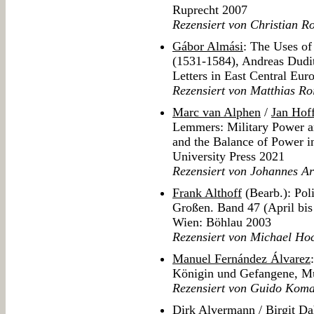
Ruprecht 2007
Rezensiert von Christian R
Gábor Almási
: The Uses o
(1531-1584), Andreas Dudit
Letters in East Central Eur
Rezensiert von Matthias Ro
Marc van Alphen
/
Jan Hof
Lemmers: Military Power a
and the Balance of Power i
University Press 2021
Rezensiert von Johannes Ar
Frank Althoff
(Bearb.): Pol
Großen. Band 47 (April bi
Wien: Böhlau 2003
Rezensiert von Michael Ho
Manuel Fernández Álvarez
Königin und Gefangene, M
Rezensiert von Guido Koma
Dirk Alvermann
/
Birgit D