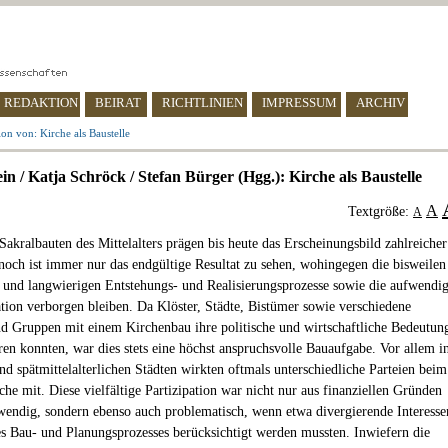
REDAKTION
BEIRAT
RICHTLINIEN
IMPRESSUM
ARCHIV
on von: Kirche als Baustelle
in / Katja Schröck / Stefan Bürger (Hgg.): Kirche als Baustelle
A
Textgröße:
A
Sakralbauten des Mittelalters prägen bis heute das Erscheinungsbild zahlreicher
noch ist immer nur das endgültige Resultat zu sehen, wohingegen die bisweilen
 und langwierigen Entstehungs- und Realisierungsprozesse sowie die aufwendi
tion verborgen bleiben. Da Klöster, Städte, Bistümer sowie verschiedene
d Gruppen mit einem Kirchenbau ihre politische und wirtschaftliche Bedeutun
en konnten, war dies stets eine höchst anspruchsvolle Bauaufgabe. Vor allem i
nd spätmittelalterlichen Städten wirkten oftmals unterschiedliche Parteien beim
he mit. Diese vielfältige Partizipation war nicht nur aus finanziellen Gründen
wendig, sondern ebenso auch problematisch, wenn etwa divergierende Interesse
s Bau- und Planungsprozesses berücksichtigt werden mussten. Inwiefern die