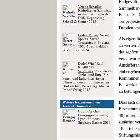
Endgestalt 
Verena Schädler
:
Sammelbande
Katholischer Sakralbau
in der SBZ und in der
Baustelle -
DDR, Regensburg:
Teilprojekt
Schnell & Steiner 2013
Dresden vom
Lesley Milner
: Secret
Als eigentl
Spaces. Sacred
Treasuries in England
zu werten. 
1066-1320, Leiden /
Boston: Brill 2024
des
sapiens 
verantworte
Detlef Witt
/
Rolf
Ausdifferen
Kneißl
/
Tilo
Schöfbeck
: Kirchen an
einhergehen
Trebel und Ibitz. Ein
Kommunen s
kunst- und kulturhistorischer
Führer zu den vorpommerschen
Bauwerken" 
Dorfkirchen, Petersberg: Michael
Imhof Verlag 2012
zu beteilig
Dass sich di
Weitere Rezensionen von
Jeannet Hommers:
Erscheinung
Guy Lobrichon
:
Bourgogne Romane,
40) in sein
Lyon: Éditions
zunächst ver
Stéphane Bachès 2013
"Baustellen
Stiftungshi