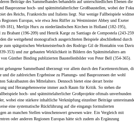
deren Beiträge des Sammelbandes behandeln auf unterschiedlichen Ebenen die
nd Bauprozesse hoch- und spätmittelalterlicher Großbaustellen, wobei der Fok
iet des Reichs, Frankreichs und Italiens liegt. Nur wenige Fallbeispiele widme
n Regionen Europas, wie etwa Jens Rüffer zu Westminster Abbey und Exeter
169-181), Merlijn Hurx zu niederländischen Kirchen in Holland (182-195),
 zu Brabant (196-209) und Henrik Karge zu Santiago de Compostela (243-259
den die weitgehend monografisch ausgerichteten Beispiele abschließend durch
ge zum spätgotischen Werkmeisterbuch des Rodrigo Gil de Hontañón von Davi
39-353) und zur gebauten Wirklichkeit in Bildern des Spätmittelalters am
r von Günther Binding publizierten Baustellenbilder von Peter Bell (354-365).
mt gelungene Sammelband überzeugt vor allem durch den Facettenreichtum, di
le und die zahlreichen Ergebnisse zu Planungs- und Bauprozessen der wohl
en Sakralbauten des Mittelalters. Dennoch bietet eine derart breite
ung und Herangehensweise immer auch Raum für Kritik. So stehen die
allbeispiele hoch- und spätmittelalterlicher Großprojekte oftmals unverbunden
er, wobei eine stärkere inhaltliche Verknüpfung einzelner Beiträge untereinand
eise eine systematische Rückführung auf die eingangs formulierten
ngen an manchen Stellen wünschenswert gewesen wäre. Ein Vergleich mit
entren oder anderen Regionen Europas hätte sich zudem als Ergänzung