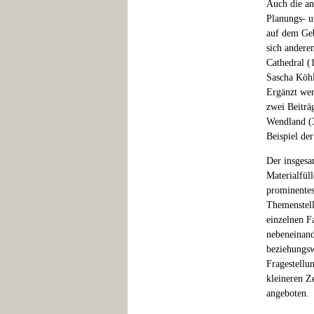
Auch die an
Planungs- u
auf dem Geb
sich andere
Cathedral (
Sascha Köhl
Ergänzt wer
zwei Beiträ
Wendland (3
Beispiel de
Der insgesa
Materialfül
prominentest
Themenstell
einzelnen F
nebeneinand
beziehungsw
Fragestellu
kleineren Z
angeboten.