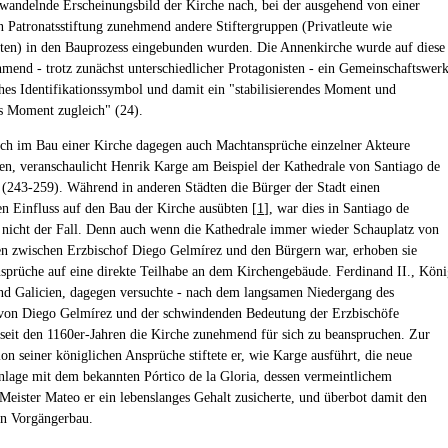
wandelnde Erscheinungsbild der Kirche nach, bei der ausgehend von einer
n Patronatsstiftung zunehmend andere Stiftergruppen (Privatleute wie
ten) in den Bauprozess eingebunden wurden. Die Annenkirche wurde auf diese
mend - trotz zunächst unterschiedlicher Protagonisten - ein Gemeinschaftswer
ches Identifikationssymbol und damit ein "stabilisierendes Moment und
es Moment zugleich" (24).
ich im Bau einer Kirche dagegen auch Machtansprüche einzelner Akteure
ten, veranschaulicht Henrik Karge am Beispiel der Kathedrale von Santiago de
(243-259). Während in anderen Städten die Bürger der Stadt einen
 Einfluss auf den Bau der Kirche ausübten [
1
], war dies in Santiago de
nicht der Fall. Denn auch wenn die Kathedrale immer wieder Schauplatz von
ten zwischen Erzbischof Diego Gelmírez und den Bürgern war, erhoben sie
nsprüche auf eine direkte Teilhabe an dem Kirchengebäude. Ferdinand II., Kön
d Galicien, dagegen versuchte - nach dem langsamen Niedergang des
 von Diego Gelmírez und der schwindenden Bedeutung der Erzbischöfe
 seit den 1160er-Jahren die Kirche zunehmend für sich zu beanspruchen. Zur
on seiner königlichen Ansprüche stiftete er, wie Karge ausführt, die neue
nlage mit dem bekannten Pórtico de la Gloria, dessen vermeintlichem
Meister Mateo er ein lebenslanges Gehalt zusicherte, und überbot damit den
en Vorgängerbau.