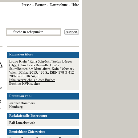
-
-
-
Presse
Partner
Datenschutz
Hilfe
Rezension über:
Bruno Klein / Katja Schröck / Stefan Bürger
A
(Hgg.): Kirche als Baustelle. Große
Sakralbauten des Mittelalters, Köln / Weimar /
Wien: Böhlau 2013, 428 S., ISBN 978-3-412-
20976-6, EUR 54,90
Inhaltsverzeichnis dieses Buches
Buch im KVK suchen
ge
Rezension von:
g
Jeannet Hommers
Hamburg
n
Redaktionelle Betreuung:
Ralf Lützelschwab
n
Empfohlene Zitierweise: