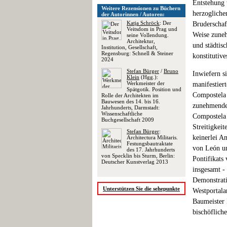
Entstehung 
Weitere Rezensionen zu Büchern
herzogliche
der Autorinnen / Autoren:
Katja Schröck
: Der
Bruderschaf
Veitsdom in Prag und
Weise zuneh
seine Vollendung.
Architektur,
und städtis
Institution, Gesellschaft,
Regensburg: Schnell & Steiner
konstitutiv
2024
Stefan Bürger
/
Bruno
Inwiefern s
Klein
(Hgg.):
Werkmeister der
manifestier
Spätgotik. Position und
Compostela 
Rolle der Architekten im
Bauwesen des 14. bis 16.
zunehmenden
Jahrhunderts, Darmstadt:
Wissenschaftliche
Compostela 
Buchgesellschaft 2009
Streitigkei
Stefan Bürger
:
keinerlei A
Architectura Militaris.
Festungsbautraktate
von León un
des 17. Jahrhunderts
von Specklin bis Sturm, Berlin:
Pontifikats
Deutscher Kunstverlag 2013
insgesamt -
Demonstrati
Unterstützen Sie die sehepunkte
Westportala
Baumeister 
bischöflich