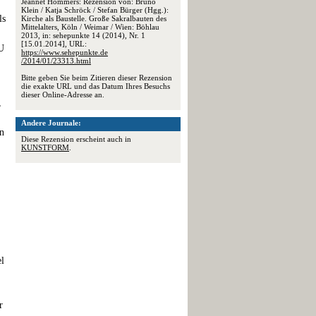
Jeannet Hommers: Rezension von: Bruno
Klein / Katja Schröck / Stefan Bürger (Hgg.):
ls
Kirche als Baustelle. Große Sakralbauten des
Mittelalters, Köln / Weimar / Wien: Böhlau
2013, in: sehepunkte 14 (2014), Nr. 1
[15.01.2014], URL:
U
https://www.sehepunkte.de
/2014/01/23313.html
Bitte geben Sie beim Zitieren dieser Rezension
die exakte URL und das Datum Ihres Besuchs
dieser Online-Adresse an.
,
Andere Journale:
en
Diese Rezension erscheint auch in
KUNSTFORM
.
el
r