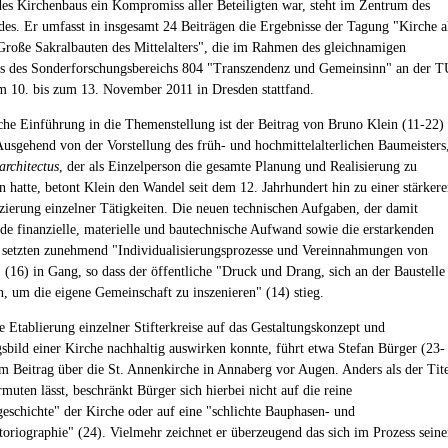
des Kirchenbaus ein Kompromiss aller Beteiligten war, steht im Zentrum des
s. Er umfasst in insgesamt 24 Beiträgen die Ergebnisse der Tagung "Kirche a
 Große Sakralbauten des Mittelalters", die im Rahmen des gleichnamigen
es des Sonderforschungsbereichs 804 "Transzendenz und Gemeinsinn" an der T
 10. bis zum 13. November 2011 in Dresden stattfand.
iche Einführung in die Themenstellung ist der Beitrag von Bruno Klein (11-22)
Ausgehend von der Vorstellung des früh- und hochmittelalterlichen Baumeisters
architectus
, der als Einzelperson die gesamte Planung und Realisierung zu
n hatte, betont Klein den Wandel seit dem 12. Jahrhundert hin zu einer stärker
zierung einzelner Tätigkeiten. Die neuen technischen Aufgaben, der damit
de finanzielle, materielle und bautechnische Aufwand sowie die erstarkenden
etzten zunehmend "Individualisierungsprozesse und Vereinnahmungen von
(16) in Gang, so dass der öffentliche "Druck und Drang, sich an der Baustelle
en, um die eigene Gemeinschaft zu inszenieren" (14) stieg.
e Etablierung einzelner Stifterkreise auf das Gestaltungskonzept und
sbild einer Kirche nachhaltig auswirken konnte, führt etwa Stefan Bürger (23-
em Beitrag über die St. Annenkirche in Annaberg vor Augen. Anders als der Tit
muten lässt, beschränkt Bürger sich hierbei nicht auf die reine
geschichte" der Kirche oder auf eine "schlichte Bauphasen- und
storiographie" (24). Vielmehr zeichnet er überzeugend das sich im Prozess seine