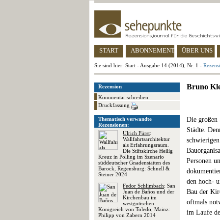
START
ABONNEMENT
ÜBER UNS
Sie sind hier:
Start
-
Ausgabe 14 (2014), Nr. 1
-
Rezensi
Bruno Kle
Rezension
Kommentar schreiben
Druckfassung
Thematisch verwandte
Die großen 
Rezensionen:
Städte. Den
Ulrich Fürst
:
Wallfahrtsarchitektur
schwierigen
als Erfahrungsraum.
Bauorganisa
Die Stiftskirche Heilig
Kreuz in Polling im Szenario
Personen un
süddeutscher Gnadenstätten des
Barock, Regensburg: Schnell &
dokumentier
Steiner 2024
den hoch- u
Fedor Schlimbach
: San
Bau der Kirc
Juan de Baños und der
Kirchenbau im
oftmals not
westgotischen
Königreich von Toledo, Mainz:
im Laufe de
Philipp von Zabern 2014