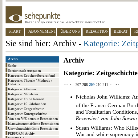
START
ABONNEMENT
ÜBER UNS
REDAKTION
BEIRAT
R
Sie sind hier: Archiv -
Kategorie: Zeit
Archiv
Archiv
Suche
Sortiert nach Ausgaben
Kategorie: Zeitgeschichte
Kategorie: Epochenübergreifend
Kategorie: Theorie / Methode /
Didaktik
<<
<
207
208
209
210
211
>
>>
Kategorie: Altertum
Kategorie: Mittelalter
Nicholas John Williams
: An
Kategorie: Frühe Neuzeit
Kategorie: 19. Jahrhundert
of the Franco-German Bord
Kategorie: Zeitgeschichte
and Totalitarian Conditions
Kategorie: Kunstgeschichte
Rezensiert von John Stewar
Von den VfZ betreute Rezensionen
Islamwissenschaftliche Rezensionen
Susan Williams
: Who Kill
Umweltgeschichtliche Rezensionen
War and white supremacy in
PERFORM-Archiv